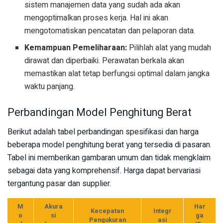
sistem manajemen data yang sudah ada akan
mengoptimalkan proses kerja. Hal ini akan
mengotomatiskan pencatatan dan pelaporan data.
Kemampuan Pemeliharaan:
Pilihlah alat yang mudah
dirawat dan diperbaiki. Perawatan berkala akan
memastikan alat tetap berfungsi optimal dalam jangka
waktu panjang.
Perbandingan Model Penghitung Berat
Berikut adalah tabel perbandingan spesifikasi dan harga
beberapa model penghitung berat yang tersedia di pasaran.
Tabel ini memberikan gambaran umum dan tidak mengklaim
sebagai data yang komprehensif. Harga dapat bervariasi
tergantung pasar dan supplier.
M
Akura
Har
Kecepatan
Integr
o
si
ga
Pengukuran
asi