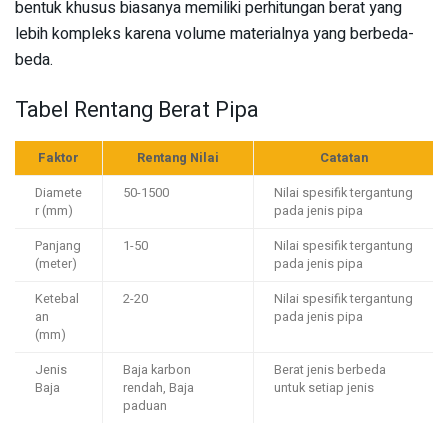
bentuk khusus biasanya memiliki perhitungan berat yang
lebih kompleks karena volume materialnya yang berbeda-
beda.
Tabel Rentang Berat Pipa
Faktor
Rentang Nilai
Catatan
Diamete
50-1500
Nilai spesifik tergantung
r (mm)
pada jenis pipa
Panjang
1-50
Nilai spesifik tergantung
(meter)
pada jenis pipa
Ketebal
2-20
Nilai spesifik tergantung
an
pada jenis pipa
(mm)
Jenis
Baja karbon
Berat jenis berbeda
Baja
rendah, Baja
untuk setiap jenis
paduan