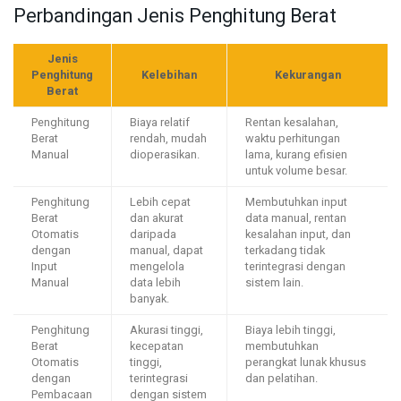
Perbandingan Jenis Penghitung Berat
Jenis
Penghitung
Kelebihan
Kekurangan
Berat
Penghitung
Biaya relatif
Rentan kesalahan,
Berat
rendah, mudah
waktu perhitungan
Manual
dioperasikan.
lama, kurang efisien
untuk volume besar.
Penghitung
Lebih cepat
Membutuhkan input
Berat
dan akurat
data manual, rentan
Otomatis
daripada
kesalahan input, dan
dengan
manual, dapat
terkadang tidak
Input
mengelola
terintegrasi dengan
Manual
data lebih
sistem lain.
banyak.
Penghitung
Akurasi tinggi,
Biaya lebih tinggi,
Berat
kecepatan
membutuhkan
Otomatis
tinggi,
perangkat lunak khusus
dengan
terintegrasi
dan pelatihan.
Pembacaan
dengan sistem