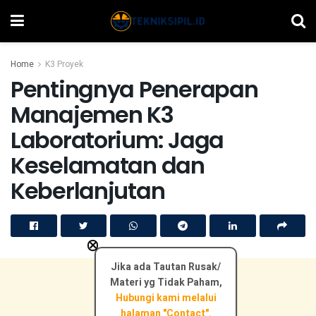
Home
K3 Proyek
Pentingnya Penerapan
Manajemen K3
Laboratorium: Jaga
Keselamatan dan
Keberlanjutan
×
Jika ada Tautan Rusak/
Materi yg Tidak Paham,
Hubungi kami melalui
halaman "Contact".