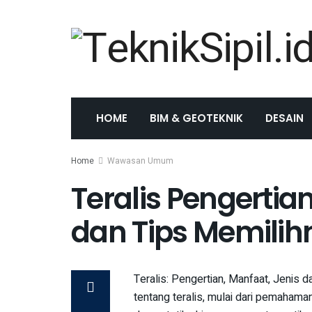
HOME
BIM & GEOTEKNIK
DESAIN
Home
Wawasan Umum
Teralis Pengertian
dan Tips Memilih
Teralis: Pengertian, Manfaat, Jenis
tentang teralis, mulai dari pemahama