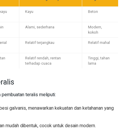
kayu
Kayu
Beton
in
Alami, sederhana
Modern,
kokoh
erial
Relatif terjangkau
Relatif mahal
tan
Relatif rendah, rentan
Tinggi, tahan
terhadap cuaca
lama
ralis
pembuatan teralis meliputi:
u besi galvanis, menawarkan kekuatan dan ketahanan yang
 dan mudah dibentuk, cocok untuk desain modern.