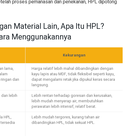
telah proses pemanasan dan penekanan, HPL dipotong
an Material Lain, Apa Itu HPL?
Cara Menggunakannya
Kekurangan
an lama,
Harga relatif lebih mahal dibandingkan dengan
dalam
kayu lapis atau MDF, tidak fleksibel seperti kayu,
 ringan dan
dapat mengalami retak jika dipukul keras secara
langsung.
, dan lebih
Lebih rentan terhadap goresan dan kerusakan,
lebih mudah menyerap air, membutuhkan
perawatan lebih intensif, relatif berat.
da HPL,
Lebih mudah tergores, kurang tahan air
 tersedia
dibandingkan HPL, tidak sekuat HPL.