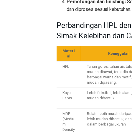
Pemotongan dan finishing:
Se
dan diproses sesuai kebutuhan.
Perbandingan HPL deng
Simak Kelebihan dan 
Materi
Keunggulan
al
HPL
Tahan gores, tahan air, tah
mudah dirawat, tersedia 
berbagai warna dan motif,
mudah dipasang.
Kayu
Lebih fleksibel, lebih alami
Lapis
mudah dibentuk
MDF
Relatif lebih murah daripa
(Mediu
lebih mudah dibentuk, dan
m
dalam berbagai ukuran
Density