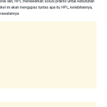
rial lain, HPL menawarkan solusi praktis untuk kebutuhan
ikel ini akan mengupas tuntas apa itu HPL, kelebihannya,
erawatannya.