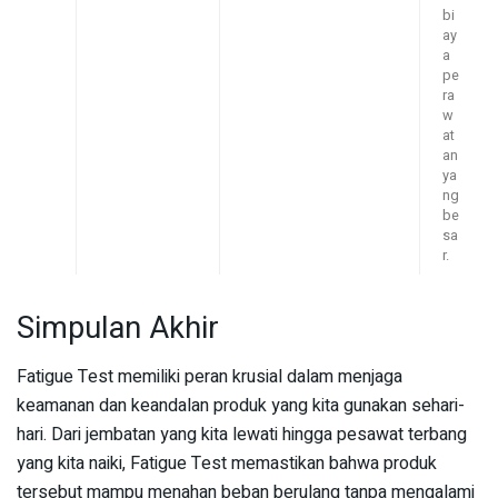
bi
ay
a
pe
ra
w
at
an
ya
ng
be
sa
r.
Simpulan Akhir
Fatigue Test memiliki peran krusial dalam menjaga
keamanan dan keandalan produk yang kita gunakan sehari-
hari. Dari jembatan yang kita lewati hingga pesawat terbang
yang kita naiki, Fatigue Test memastikan bahwa produk
tersebut mampu menahan beban berulang tanpa mengalami