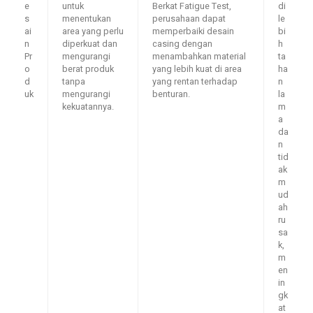
e
untuk
Berkat Fatigue Test,
di
s
menentukan
perusahaan dapat
le
ai
area yang perlu
memperbaiki desain
bi
n
diperkuat dan
casing dengan
h
Pr
mengurangi
menambahkan material
ta
o
berat produk
yang lebih kuat di area
ha
d
tanpa
yang rentan terhadap
n
uk
mengurangi
benturan.
la
kekuatannya.
m
a
da
n
tid
ak
m
ud
ah
ru
sa
k,
m
en
in
gk
at