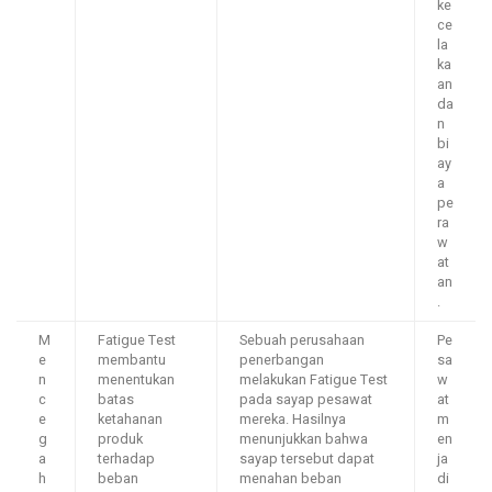
ke
ce
la
ka
an
da
n
bi
ay
a
pe
ra
w
at
an
.
M
Fatigue Test
Sebuah perusahaan
Pe
e
membantu
penerbangan
sa
n
menentukan
melakukan Fatigue Test
w
c
batas
pada sayap pesawat
at
e
ketahanan
mereka. Hasilnya
m
g
produk
menunjukkan bahwa
en
a
terhadap
sayap tersebut dapat
ja
h
beban
menahan beban
di