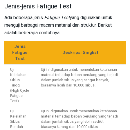
Jenis-jenis Fatigue Test
Ada beberapa jenis
Fatigue Test
yang digunakan untuk
menguji berbagai macam material dan struktur. Berikut
adalah beberapa contohnya:
Jenis
Fatigue
Deskripsi Singkat
Test
Uji
Uji ini digunakan untuk menentukan ketahanan
Kelelahan
material terhadap beban berulang yang terjadi
Siklus
dalam jumlah siklus yang sangat banyak,
Tinggi
biasanya lebih dari 10.000 siklus.
(High Cycle
Fatigue
Test)
Uji
Uji ini digunakan untuk menentukan ketahanan
Kelelahan
material terhadap beban berulang yang terjadi
Siklus
dalam jumlah siklus yang lebih sedikit,
Rendah
biasanya kurang dari 10.000 siklus.