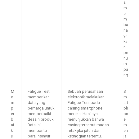
si
m
e
m
ba
ha
ya
ka
n
pe
nu
m
pa
ng
.
M
Fatigue Test
Sebuah perusahaan
S
e
memberikan
elektronik melakukan
m
m
data yang
Fatigue Test pada
art
p
berharga untuk
casing smartphone
ph
er
memperbaiki
mereka. Hasilnya
on
b
desain produk.
menunjukkan bahwa
e
ai
Data ini
casing tersebut mudah
m
ki
membantu
retak jika jatuh dari
en
D
para insinyur
ketinggian tertentu.
ja