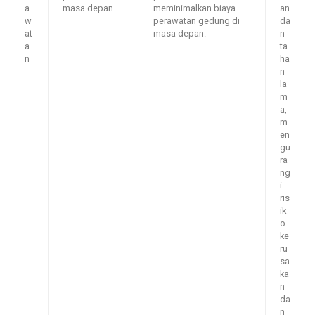
a
masa depan.
meminimalkan biaya
an
w
perawatan gedung di
da
at
masa depan.
n
a
ta
n
ha
n
la
m
a,
m
en
gu
ra
ng
i
ris
ik
o
ke
ru
sa
ka
n
da
n