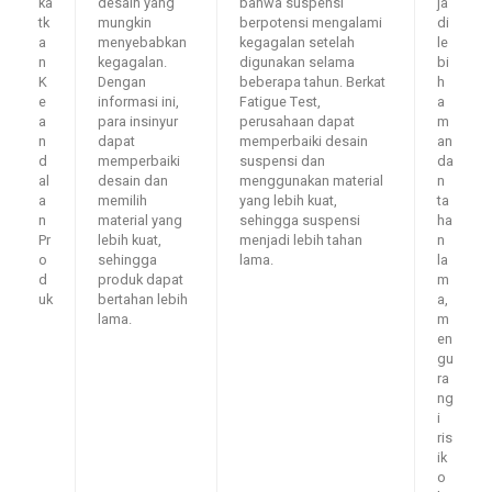
ka
desain yang
bahwa suspensi
ja
tk
mungkin
berpotensi mengalami
di
a
menyebabkan
kegagalan setelah
le
n
kegagalan.
digunakan selama
bi
K
Dengan
beberapa tahun. Berkat
h
e
informasi ini,
Fatigue Test,
a
a
para insinyur
perusahaan dapat
m
n
dapat
memperbaiki desain
an
d
memperbaiki
suspensi dan
da
al
desain dan
menggunakan material
n
a
memilih
yang lebih kuat,
ta
n
material yang
sehingga suspensi
ha
Pr
lebih kuat,
menjadi lebih tahan
n
o
sehingga
lama.
la
d
produk dapat
m
uk
bertahan lebih
a,
lama.
m
en
gu
ra
ng
i
ris
ik
o