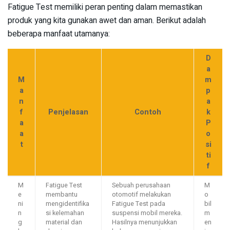
Fatigue Test memiliki peran penting dalam memastikan
produk yang kita gunakan awet dan aman. Berikut adalah
beberapa manfaat utamanya:
D
a
M
m
a
p
n
a
f
Penjelasan
Contoh
k
a
P
a
o
t
si
ti
f
M
Fatigue Test
Sebuah perusahaan
M
e
membantu
otomotif melakukan
o
ni
mengidentifika
Fatigue Test pada
bil
n
si kelemahan
suspensi mobil mereka.
m
g
material dan
Hasilnya menunjukkan
en