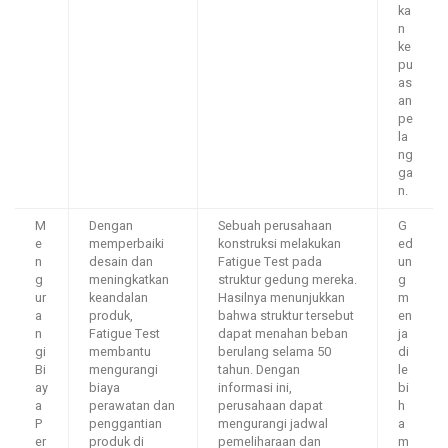
ka
n
ke
pu
as
an
pe
la
ng
ga
n.
M
Dengan
Sebuah perusahaan
G
e
memperbaiki
konstruksi melakukan
ed
n
desain dan
Fatigue Test pada
un
g
meningkatkan
struktur gedung mereka.
g
ur
keandalan
Hasilnya menunjukkan
m
a
produk,
bahwa struktur tersebut
en
n
Fatigue Test
dapat menahan beban
ja
gi
membantu
berulang selama 50
di
Bi
mengurangi
tahun. Dengan
le
ay
biaya
informasi ini,
bi
a
perawatan dan
perusahaan dapat
h
P
penggantian
mengurangi jadwal
a
er
produk di
pemeliharaan dan
m