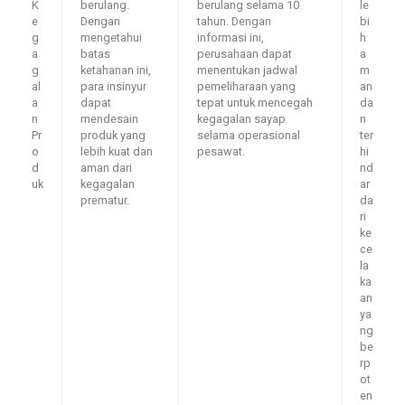
K
berulang.
berulang selama 10
le
e
Dengan
tahun. Dengan
bi
g
mengetahui
informasi ini,
h
a
batas
perusahaan dapat
a
g
ketahanan ini,
menentukan jadwal
m
al
para insinyur
pemeliharaan yang
an
a
dapat
tepat untuk mencegah
da
n
mendesain
kegagalan sayap
n
Pr
produk yang
selama operasional
ter
o
lebih kuat dan
pesawat.
hi
d
aman dari
nd
uk
kegagalan
ar
prematur.
da
ri
ke
ce
la
ka
an
ya
ng
be
rp
ot
en