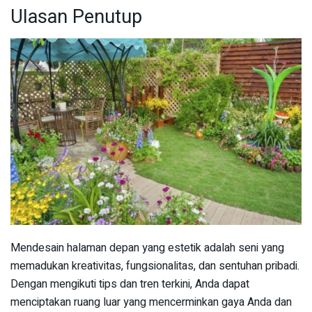
Ulasan Penutup
Mendesain halaman depan yang estetik adalah seni yang
memadukan kreativitas, fungsionalitas, dan sentuhan pribadi.
Dengan mengikuti tips dan tren terkini, Anda dapat
menciptakan ruang luar yang mencerminkan gaya Anda dan