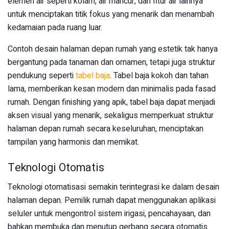
elemen air seperti kolam, air mancur, dan fitur air lainnya
untuk menciptakan titik fokus yang menarik dan menambah
kedamaian pada ruang luar.
Contoh desain halaman depan rumah yang estetik tak hanya
bergantung pada tanaman dan ornamen, tetapi juga struktur
pendukung seperti
tabel baja
. Tabel baja kokoh dan tahan
lama, memberikan kesan modern dan minimalis pada fasad
rumah. Dengan finishing yang apik, tabel baja dapat menjadi
aksen visual yang menarik, sekaligus memperkuat struktur
halaman depan rumah secara keseluruhan, menciptakan
tampilan yang harmonis dan memikat.
Teknologi Otomatis
Teknologi otomatisasi semakin terintegrasi ke dalam desain
halaman depan. Pemilik rumah dapat menggunakan aplikasi
seluler untuk mengontrol sistem irigasi, pencahayaan, dan
bahkan membuka dan menutup gerbang secara otomatis.