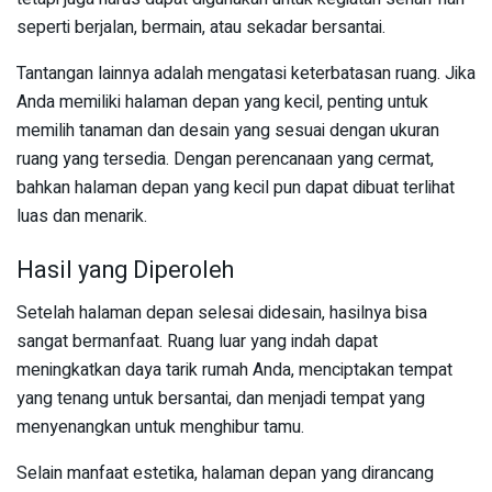
seperti berjalan, bermain, atau sekadar bersantai.
Tantangan lainnya adalah mengatasi keterbatasan ruang. Jika
Anda memiliki halaman depan yang kecil, penting untuk
memilih tanaman dan desain yang sesuai dengan ukuran
ruang yang tersedia. Dengan perencanaan yang cermat,
bahkan halaman depan yang kecil pun dapat dibuat terlihat
luas dan menarik.
Hasil yang Diperoleh
Setelah halaman depan selesai didesain, hasilnya bisa
sangat bermanfaat. Ruang luar yang indah dapat
meningkatkan daya tarik rumah Anda, menciptakan tempat
yang tenang untuk bersantai, dan menjadi tempat yang
menyenangkan untuk menghibur tamu.
Selain manfaat estetika, halaman depan yang dirancang