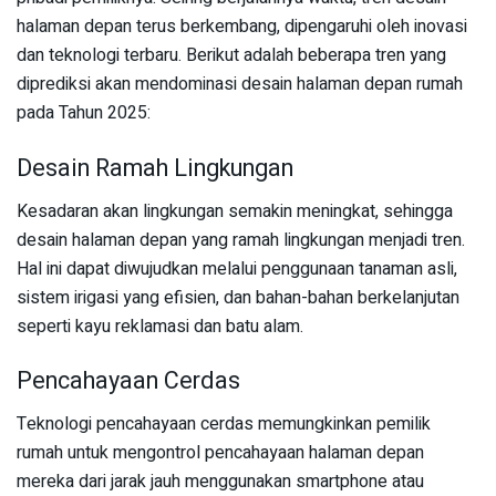
halaman depan terus berkembang, dipengaruhi oleh inovasi
dan teknologi terbaru. Berikut adalah beberapa tren yang
diprediksi akan mendominasi desain halaman depan rumah
pada Tahun 2025:
Desain Ramah Lingkungan
Kesadaran akan lingkungan semakin meningkat, sehingga
desain halaman depan yang ramah lingkungan menjadi tren.
Hal ini dapat diwujudkan melalui penggunaan tanaman asli,
sistem irigasi yang efisien, dan bahan-bahan berkelanjutan
seperti kayu reklamasi dan batu alam.
Pencahayaan Cerdas
Teknologi pencahayaan cerdas memungkinkan pemilik
rumah untuk mengontrol pencahayaan halaman depan
mereka dari jarak jauh menggunakan smartphone atau