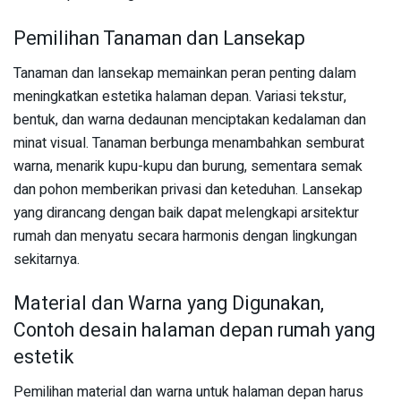
Pemilihan Tanaman dan Lansekap
Tanaman dan lansekap memainkan peran penting dalam
meningkatkan estetika halaman depan. Variasi tekstur,
bentuk, dan warna dedaunan menciptakan kedalaman dan
minat visual. Tanaman berbunga menambahkan semburat
warna, menarik kupu-kupu dan burung, sementara semak
dan pohon memberikan privasi dan keteduhan. Lansekap
yang dirancang dengan baik dapat melengkapi arsitektur
rumah dan menyatu secara harmonis dengan lingkungan
sekitarnya.
Material dan Warna yang Digunakan,
Contoh desain halaman depan rumah yang
estetik
Pemilihan material dan warna untuk halaman depan harus