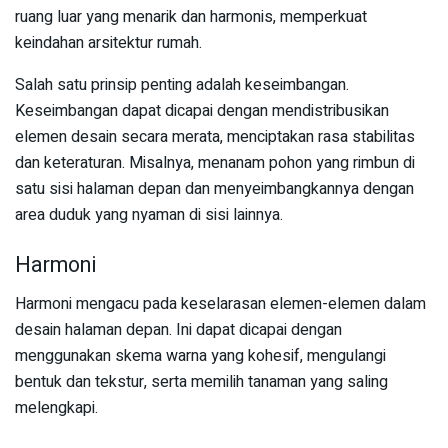
ruang luar yang menarik dan harmonis, memperkuat
keindahan arsitektur rumah.
Salah satu prinsip penting adalah keseimbangan.
Keseimbangan dapat dicapai dengan mendistribusikan
elemen desain secara merata, menciptakan rasa stabilitas
dan keteraturan. Misalnya, menanam pohon yang rimbun di
satu sisi halaman depan dan menyeimbangkannya dengan
area duduk yang nyaman di sisi lainnya.
Harmoni
Harmoni mengacu pada keselarasan elemen-elemen dalam
desain halaman depan. Ini dapat dicapai dengan
menggunakan skema warna yang kohesif, mengulangi
bentuk dan tekstur, serta memilih tanaman yang saling
melengkapi.