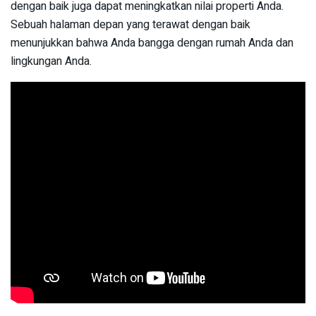
dengan baik juga dapat meningkatkan nilai properti Anda.
Sebuah halaman depan yang terawat dengan baik
menunjukkan bahwa Anda bangga dengan rumah Anda dan
lingkungan Anda.