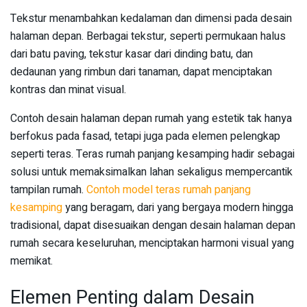
Tekstur menambahkan kedalaman dan dimensi pada desain
halaman depan. Berbagai tekstur, seperti permukaan halus
dari batu paving, tekstur kasar dari dinding batu, dan
dedaunan yang rimbun dari tanaman, dapat menciptakan
kontras dan minat visual.
Contoh desain halaman depan rumah yang estetik tak hanya
berfokus pada fasad, tetapi juga pada elemen pelengkap
seperti teras. Teras rumah panjang kesamping hadir sebagai
solusi untuk memaksimalkan lahan sekaligus mempercantik
tampilan rumah.
Contoh model teras rumah panjang
kesamping
yang beragam, dari yang bergaya modern hingga
tradisional, dapat disesuaikan dengan desain halaman depan
rumah secara keseluruhan, menciptakan harmoni visual yang
memikat.
Elemen Penting dalam Desain