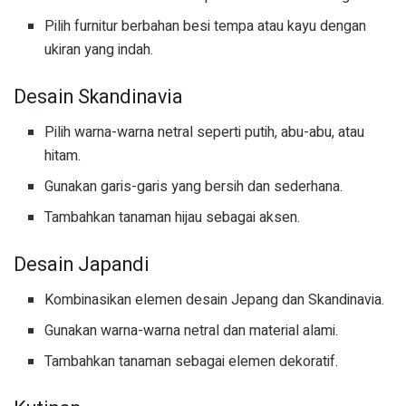
Pilih furnitur berbahan besi tempa atau kayu dengan
ukiran yang indah.
Desain Skandinavia
Pilih warna-warna netral seperti putih, abu-abu, atau
hitam.
Gunakan garis-garis yang bersih dan sederhana.
Tambahkan tanaman hijau sebagai aksen.
Desain Japandi
Kombinasikan elemen desain Jepang dan Skandinavia.
Gunakan warna-warna netral dan material alami.
Tambahkan tanaman sebagai elemen dekoratif.