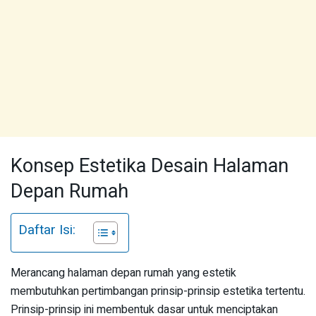
Konsep Estetika Desain Halaman
Depan Rumah
Daftar Isi:
Merancang halaman depan rumah yang estetik
membutuhkan pertimbangan prinsip-prinsip estetika tertentu.
Prinsip-prinsip ini membentuk dasar untuk menciptakan