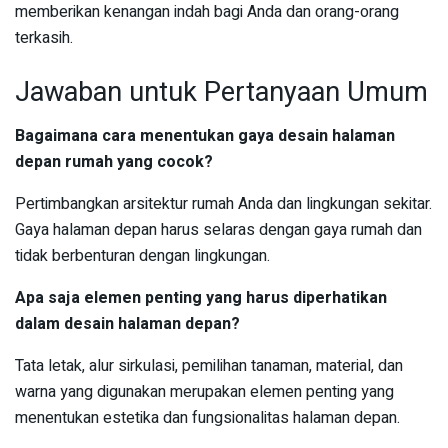
memberikan kenangan indah bagi Anda dan orang-orang
terkasih.
Jawaban untuk Pertanyaan Umum
Bagaimana cara menentukan gaya desain halaman
depan rumah yang cocok?
Pertimbangkan arsitektur rumah Anda dan lingkungan sekitar.
Gaya halaman depan harus selaras dengan gaya rumah dan
tidak berbenturan dengan lingkungan.
Apa saja elemen penting yang harus diperhatikan
dalam desain halaman depan?
Tata letak, alur sirkulasi, pemilihan tanaman, material, dan
warna yang digunakan merupakan elemen penting yang
menentukan estetika dan fungsionalitas halaman depan.