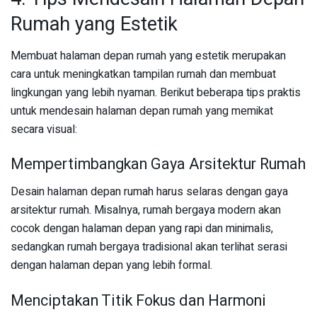
Rumah yang Estetik
Membuat halaman depan rumah yang estetik merupakan
cara untuk meningkatkan tampilan rumah dan membuat
lingkungan yang lebih nyaman. Berikut beberapa tips praktis
untuk mendesain halaman depan rumah yang memikat
secara visual:
Mempertimbangkan Gaya Arsitektur Rumah
Desain halaman depan rumah harus selaras dengan gaya
arsitektur rumah. Misalnya, rumah bergaya modern akan
cocok dengan halaman depan yang rapi dan minimalis,
sedangkan rumah bergaya tradisional akan terlihat serasi
dengan halaman depan yang lebih formal.
Menciptakan Titik Fokus dan Harmoni