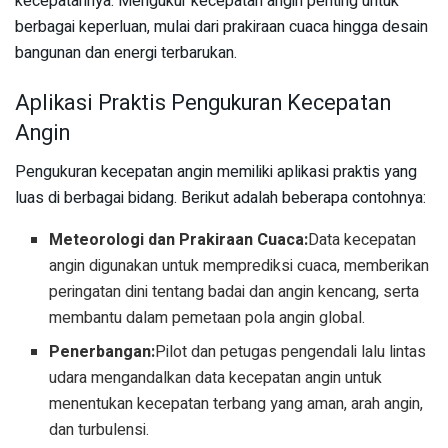
kecepatannya. Mengukur kecepatan angin penting untuk
berbagai keperluan, mulai dari prakiraan cuaca hingga desain
bangunan dan energi terbarukan.
Aplikasi Praktis Pengukuran Kecepatan
Angin
Pengukuran kecepatan angin memiliki aplikasi praktis yang
luas di berbagai bidang. Berikut adalah beberapa contohnya:
Meteorologi dan Prakiraan Cuaca:
Data kecepatan
angin digunakan untuk memprediksi cuaca, memberikan
peringatan dini tentang badai dan angin kencang, serta
membantu dalam pemetaan pola angin global.
Penerbangan:
Pilot dan petugas pengendali lalu lintas
udara mengandalkan data kecepatan angin untuk
menentukan kecepatan terbang yang aman, arah angin,
dan turbulensi.