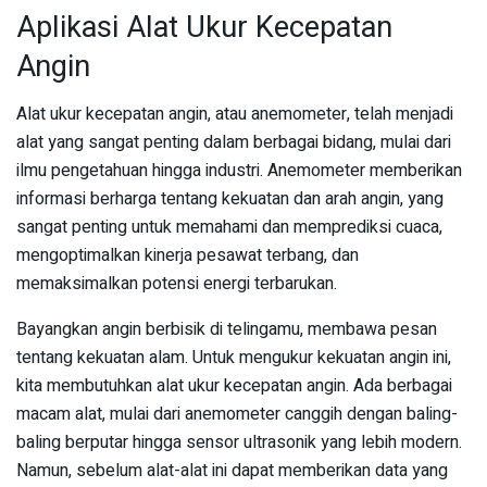
Aplikasi Alat Ukur Kecepatan
Angin
Alat ukur kecepatan angin, atau anemometer, telah menjadi
alat yang sangat penting dalam berbagai bidang, mulai dari
ilmu pengetahuan hingga industri. Anemometer memberikan
informasi berharga tentang kekuatan dan arah angin, yang
sangat penting untuk memahami dan memprediksi cuaca,
mengoptimalkan kinerja pesawat terbang, dan
memaksimalkan potensi energi terbarukan.
Bayangkan angin berbisik di telingamu, membawa pesan
tentang kekuatan alam. Untuk mengukur kekuatan angin ini,
kita membutuhkan alat ukur kecepatan angin. Ada berbagai
macam alat, mulai dari anemometer canggih dengan baling-
baling berputar hingga sensor ultrasonik yang lebih modern.
Namun, sebelum alat-alat ini dapat memberikan data yang