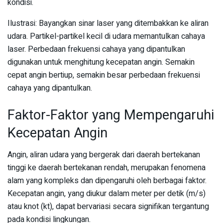
kondisi.
Ilustrasi: Bayangkan sinar laser yang ditembakkan ke aliran
udara. Partikel-partikel kecil di udara memantulkan cahaya
laser. Perbedaan frekuensi cahaya yang dipantulkan
digunakan untuk menghitung kecepatan angin. Semakin
cepat angin bertiup, semakin besar perbedaan frekuensi
cahaya yang dipantulkan.
Faktor-Faktor yang Mempengaruhi
Kecepatan Angin
Angin, aliran udara yang bergerak dari daerah bertekanan
tinggi ke daerah bertekanan rendah, merupakan fenomena
alam yang kompleks dan dipengaruhi oleh berbagai faktor.
Kecepatan angin, yang diukur dalam meter per detik (m/s)
atau knot (kt), dapat bervariasi secara signifikan tergantung
pada kondisi lingkungan.