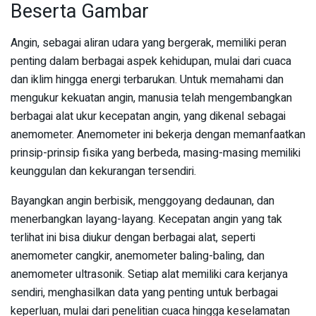
Beserta Gambar
Angin, sebagai aliran udara yang bergerak, memiliki peran
penting dalam berbagai aspek kehidupan, mulai dari cuaca
dan iklim hingga energi terbarukan. Untuk memahami dan
mengukur kekuatan angin, manusia telah mengembangkan
berbagai alat ukur kecepatan angin, yang dikenal sebagai
anemometer. Anemometer ini bekerja dengan memanfaatkan
prinsip-prinsip fisika yang berbeda, masing-masing memiliki
keunggulan dan kekurangan tersendiri.
Bayangkan angin berbisik, menggoyang dedaunan, dan
menerbangkan layang-layang. Kecepatan angin yang tak
terlihat ini bisa diukur dengan berbagai alat, seperti
anemometer cangkir, anemometer baling-baling, dan
anemometer ultrasonik. Setiap alat memiliki cara kerjanya
sendiri, menghasilkan data yang penting untuk berbagai
keperluan, mulai dari penelitian cuaca hingga keselamatan