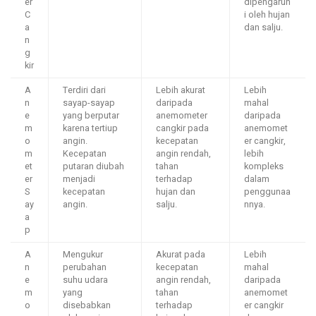
er
dipengaruh
C
i oleh hujan
a
dan salju.
n
g
kir
A
Terdiri dari
Lebih akurat
Lebih
n
sayap-sayap
daripada
mahal
e
yang berputar
anemometer
daripada
m
karena tertiup
cangkir pada
anemomet
o
angin.
kecepatan
er cangkir,
m
Kecepatan
angin rendah,
lebih
et
putaran diubah
tahan
kompleks
er
menjadi
terhadap
dalam
S
kecepatan
hujan dan
penggunaa
ay
angin.
salju.
nnya.
a
p
A
Mengukur
Akurat pada
Lebih
n
perubahan
kecepatan
mahal
e
suhu udara
angin rendah,
daripada
m
yang
tahan
anemomet
o
disebabkan
terhadap
er cangkir