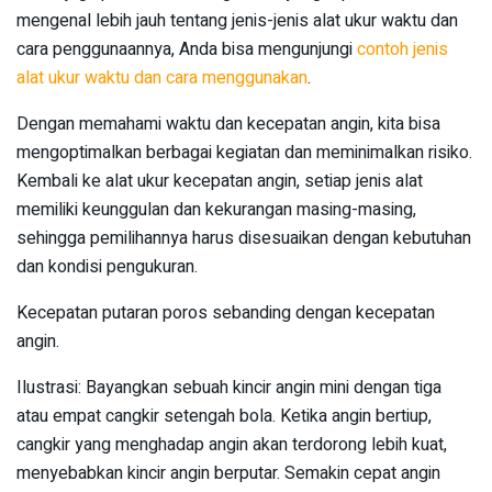
mengenal lebih jauh tentang jenis-jenis alat ukur waktu dan
cara penggunaannya, Anda bisa mengunjungi
contoh jenis
alat ukur waktu dan cara menggunakan
.
Dengan memahami waktu dan kecepatan angin, kita bisa
mengoptimalkan berbagai kegiatan dan meminimalkan risiko.
Kembali ke alat ukur kecepatan angin, setiap jenis alat
memiliki keunggulan dan kekurangan masing-masing,
sehingga pemilihannya harus disesuaikan dengan kebutuhan
dan kondisi pengukuran.
Kecepatan putaran poros sebanding dengan kecepatan
angin.
Ilustrasi: Bayangkan sebuah kincir angin mini dengan tiga
atau empat cangkir setengah bola. Ketika angin bertiup,
cangkir yang menghadap angin akan terdorong lebih kuat,
menyebabkan kincir angin berputar. Semakin cepat angin