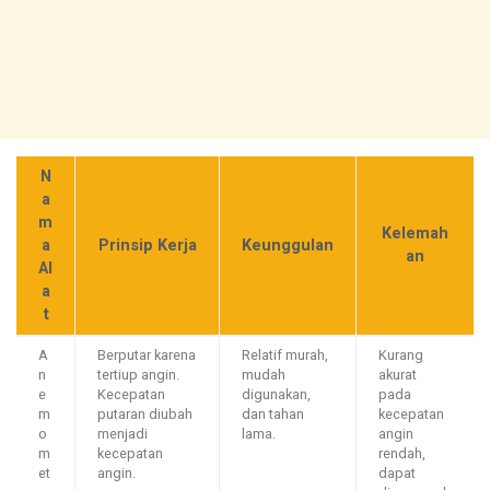
N
a
m
Kelemah
a
Prinsip Kerja
Keunggulan
an
Al
a
t
A
Berputar karena
Relatif murah,
Kurang
n
tertiup angin.
mudah
akurat
e
Kecepatan
digunakan,
pada
m
putaran diubah
dan tahan
kecepatan
o
menjadi
lama.
angin
m
kecepatan
rendah,
et
angin.
dapat