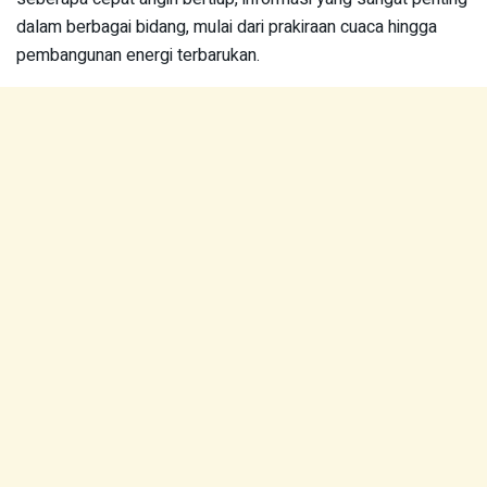
dalam berbagai bidang, mulai dari prakiraan cuaca hingga
pembangunan energi terbarukan.