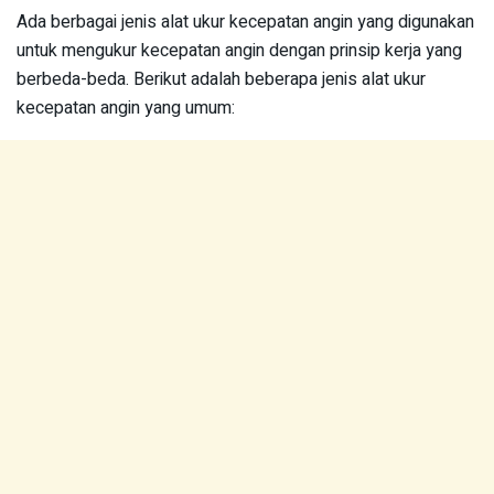
Ada berbagai jenis alat ukur kecepatan angin yang digunakan
untuk mengukur kecepatan angin dengan prinsip kerja yang
berbeda-beda. Berikut adalah beberapa jenis alat ukur
kecepatan angin yang umum: