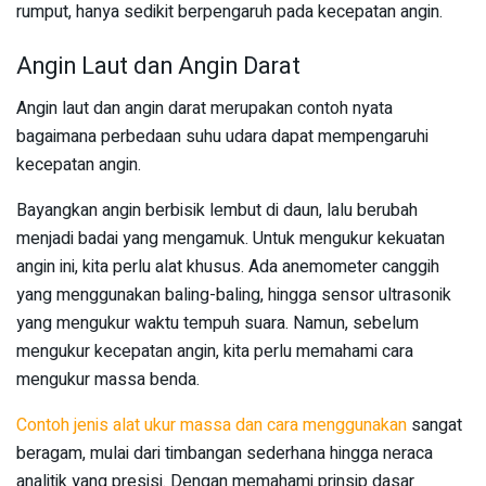
rumput, hanya sedikit berpengaruh pada kecepatan angin.
Angin Laut dan Angin Darat
Angin laut dan angin darat merupakan contoh nyata
bagaimana perbedaan suhu udara dapat mempengaruhi
kecepatan angin.
Bayangkan angin berbisik lembut di daun, lalu berubah
menjadi badai yang mengamuk. Untuk mengukur kekuatan
angin ini, kita perlu alat khusus. Ada anemometer canggih
yang menggunakan baling-baling, hingga sensor ultrasonik
yang mengukur waktu tempuh suara. Namun, sebelum
mengukur kecepatan angin, kita perlu memahami cara
mengukur massa benda.
Contoh jenis alat ukur massa dan cara menggunakan
sangat
beragam, mulai dari timbangan sederhana hingga neraca
analitik yang presisi. Dengan memahami prinsip dasar