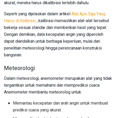
akurat, mereka harus dikalibrasi terlebih dahulu.
Seperti yang dijelaskan dalam artikel
Alat Apa Saja Yang
Harus di Kalibrasi
, kalibrasi memastikan alat-alat tersebut
bekerja sesuai standar dan memberikan hasil yang tepat.
Dengan demikian, data kecepatan angin yang diperoleh
dapat diandalkan untuk berbagai keperluan, mulai dari
penelitian meteorologi hingga perencanaan konstruksi
bangunan.
Meteorologi
Dalam meteorologi, anemometer merupakan alat yang tidak
tergantikan untuk memahami dan memprediksi cuaca.
Anemometer membantu meteorolog untuk:
Memantau kecepatan dan arah angin untuk membuat
prediksi cuaca yang akurat.