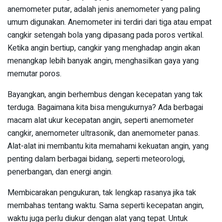
anemometer putar, adalah jenis anemometer yang paling
umum digunakan. Anemometer ini terdiri dari tiga atau empat
cangkir setengah bola yang dipasang pada poros vertikal.
Ketika angin bertiup, cangkir yang menghadap angin akan
menangkap lebih banyak angin, menghasilkan gaya yang
memutar poros.
Bayangkan, angin berhembus dengan kecepatan yang tak
terduga. Bagaimana kita bisa mengukurnya? Ada berbagai
macam alat ukur kecepatan angin, seperti anemometer
cangkir, anemometer ultrasonik, dan anemometer panas.
Alat-alat ini membantu kita memahami kekuatan angin, yang
penting dalam berbagai bidang, seperti meteorologi,
penerbangan, dan energi angin.
Membicarakan pengukuran, tak lengkap rasanya jika tak
membahas tentang waktu. Sama seperti kecepatan angin,
waktu juga perlu diukur dengan alat yang tepat. Untuk