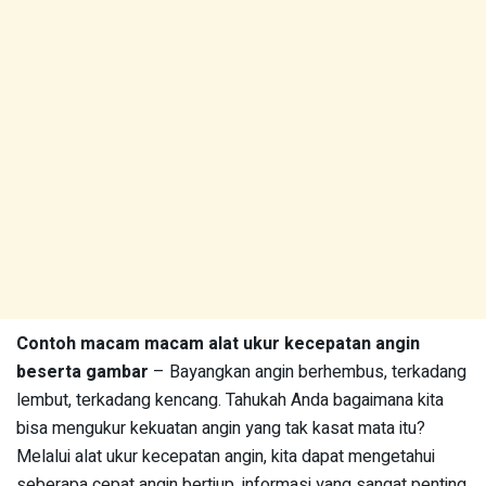
Contoh macam macam alat ukur kecepatan angin
beserta gambar
– Bayangkan angin berhembus, terkadang
lembut, terkadang kencang. Tahukah Anda bagaimana kita
bisa mengukur kekuatan angin yang tak kasat mata itu?
Melalui alat ukur kecepatan angin, kita dapat mengetahui
seberapa cepat angin bertiup, informasi yang sangat penting