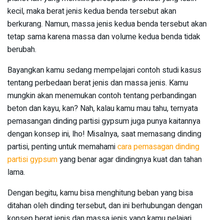
kecil, maka berat jenis kedua benda tersebut akan
berkurang. Namun, massa jenis kedua benda tersebut akan
tetap sama karena massa dan volume kedua benda tidak
berubah.
Bayangkan kamu sedang mempelajari contoh studi kasus
tentang perbedaan berat jenis dan massa jenis. Kamu
mungkin akan menemukan contoh tentang perbandingan
beton dan kayu, kan? Nah, kalau kamu mau tahu, ternyata
pemasangan dinding partisi gypsum juga punya kaitannya
dengan konsep ini, lho! Misalnya, saat memasang dinding
partisi, penting untuk memahami
cara pemasagan dinding
partisi gypsum
yang benar agar dindingnya kuat dan tahan
lama.
Dengan begitu, kamu bisa menghitung beban yang bisa
ditahan oleh dinding tersebut, dan ini berhubungan dengan
konsep berat jenis dan massa jenis yang kamu pelajari.