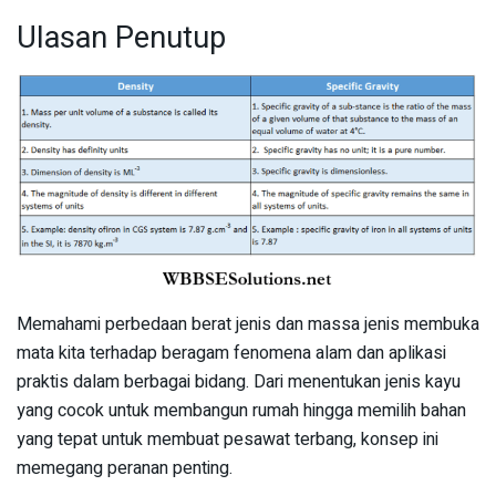
Ulasan Penutup
Memahami perbedaan berat jenis dan massa jenis membuka
mata kita terhadap beragam fenomena alam dan aplikasi
praktis dalam berbagai bidang. Dari menentukan jenis kayu
yang cocok untuk membangun rumah hingga memilih bahan
yang tepat untuk membuat pesawat terbang, konsep ini
memegang peranan penting.