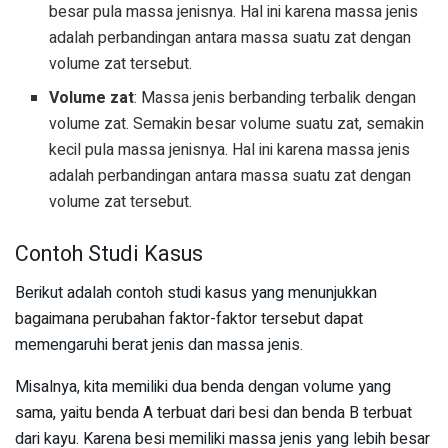
besar pula massa jenisnya. Hal ini karena massa jenis
adalah perbandingan antara massa suatu zat dengan
volume zat tersebut.
Volume zat
: Massa jenis berbanding terbalik dengan
volume zat. Semakin besar volume suatu zat, semakin
kecil pula massa jenisnya. Hal ini karena massa jenis
adalah perbandingan antara massa suatu zat dengan
volume zat tersebut.
Contoh Studi Kasus
Berikut adalah contoh studi kasus yang menunjukkan
bagaimana perubahan faktor-faktor tersebut dapat
memengaruhi berat jenis dan massa jenis.
Misalnya, kita memiliki dua benda dengan volume yang
sama, yaitu benda A terbuat dari besi dan benda B terbuat
dari kayu. Karena besi memiliki massa jenis yang lebih besar