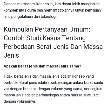
Dengan memahami konsep ini, kita dapat lebih menghargai
kompleksitas dunia dan memanfaatkannya untuk kemajuan
ilmu pengetahuan dan teknologi.
Kumpulan Pertanyaan Umum:
Contoh Studi Kasus Tentang
Perbedaan Berat Jenis Dan Massa
Jenis
Apakah berat jenis dan massa jenis sama?
Tidak, berat jenis dan massa jenis adalah konsep yang
berbeda. Berat jenis adalah perbandingan antara berat suatu
zat dengan berat air dengan volume yang sama, sedangkan
massa jenis adalah perbandingan antara massa suatu zat
dengan volumenya.