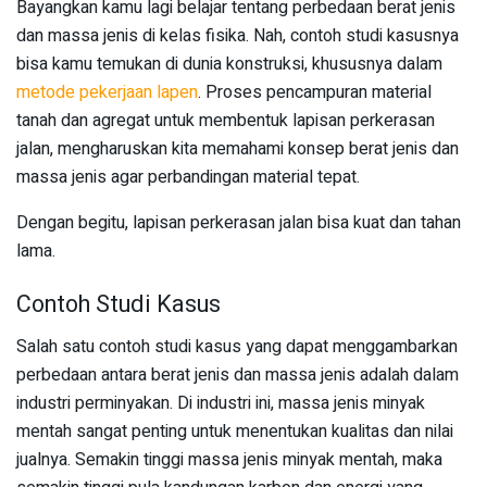
Bayangkan kamu lagi belajar tentang perbedaan berat jenis
dan massa jenis di kelas fisika. Nah, contoh studi kasusnya
bisa kamu temukan di dunia konstruksi, khususnya dalam
metode pekerjaan lapen
. Proses pencampuran material
tanah dan agregat untuk membentuk lapisan perkerasan
jalan, mengharuskan kita memahami konsep berat jenis dan
massa jenis agar perbandingan material tepat.
Dengan begitu, lapisan perkerasan jalan bisa kuat dan tahan
lama.
Contoh Studi Kasus
Salah satu contoh studi kasus yang dapat menggambarkan
perbedaan antara berat jenis dan massa jenis adalah dalam
industri perminyakan. Di industri ini, massa jenis minyak
mentah sangat penting untuk menentukan kualitas dan nilai
jualnya. Semakin tinggi massa jenis minyak mentah, maka