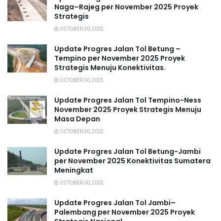
Naga–Rajeg per November 2025 Proyek
Strategis
OCTOBER 30, 2025
Update Progres Jalan Tol Betung –
Tempino per November 2025 Proyek
Strategis Menuju Konektivitas.
OCTOBER 30, 2025
Update Progres Jalan Tol Tempino-Ness
November 2025 Proyek Strategis Menuju
Masa Depan
OCTOBER 30, 2025
Update Progres Jalan Tol Betung-Jambi
per November 2025 Konektivitas Sumatera
Meningkat
OCTOBER 30, 2025
Update Progres Jalan Tol Jambi–
Palembang per November 2025 Proyek