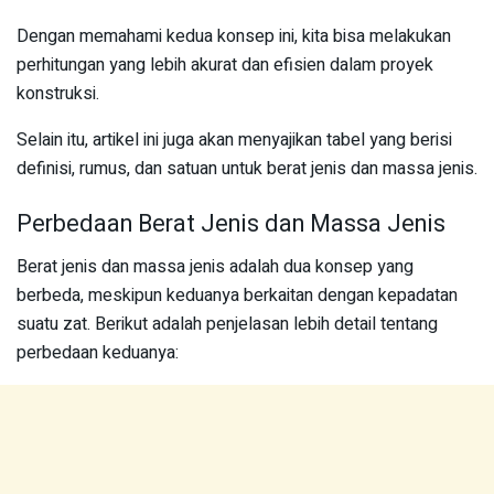
Dengan memahami kedua konsep ini, kita bisa melakukan
perhitungan yang lebih akurat dan efisien dalam proyek
konstruksi.
Selain itu, artikel ini juga akan menyajikan tabel yang berisi
definisi, rumus, dan satuan untuk berat jenis dan massa jenis.
Perbedaan Berat Jenis dan Massa Jenis
Berat jenis dan massa jenis adalah dua konsep yang
berbeda, meskipun keduanya berkaitan dengan kepadatan
suatu zat. Berikut adalah penjelasan lebih detail tentang
perbedaan keduanya: