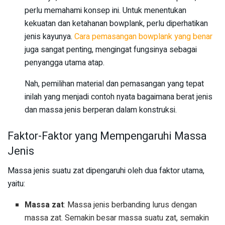
perlu memahami konsep ini. Untuk menentukan
kekuatan dan ketahanan bowplank, perlu diperhatikan
jenis kayunya.
Cara pemasangan bowplank yang benar
juga sangat penting, mengingat fungsinya sebagai
penyangga utama atap.
Nah, pemilihan material dan pemasangan yang tepat
inilah yang menjadi contoh nyata bagaimana berat jenis
dan massa jenis berperan dalam konstruksi.
Faktor-Faktor yang Mempengaruhi Massa
Jenis
Massa jenis suatu zat dipengaruhi oleh dua faktor utama,
yaitu:
Massa zat
: Massa jenis berbanding lurus dengan
massa zat. Semakin besar massa suatu zat, semakin