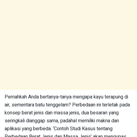
Pernahkah Anda bertanya-tanya mengapa kayu terapung di
air, sementara batu tenggelam? Perbedaan ini terletak pada
konsep berat jenis dan massa jenis, dua besaran yang
seringkali dianggap sama, padahal memiliki makna dan
aplikasi yang berbeda. ‘Contoh Studi Kasus tentang
Perbedaan Berat Jenis dan Massa Jenis’ akan mengupas