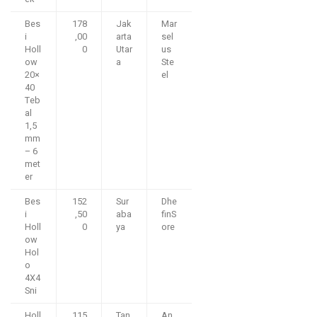
Bes
178
Jak
Mar
i
,00
arta
sel
Holl
0
Utar
us
ow
a
Ste
20×
el
40
Teb
al
1,5
mm
– 6
met
er
Bes
152
Sur
Dhe
i
,50
aba
finS
Holl
0
ya
ore
ow
Hol
o
4X4
Sni
Holl
115
Tan
An