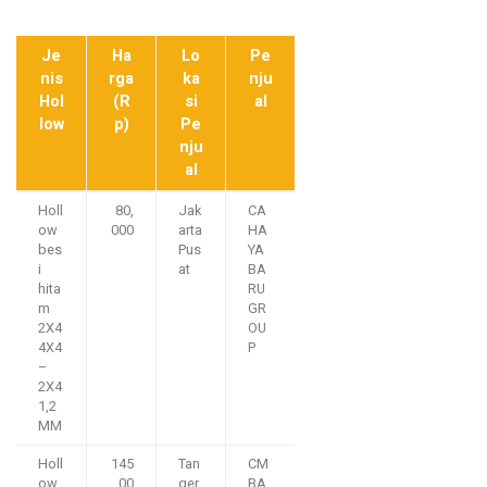
Je
Ha
Lo
Pe
nis
rga
ka
nju
Hol
(R
si
al
low
p)
Pe
nju
al
Holl
80,
Jak
CA
ow
000
arta
HA
bes
Pus
YA
i
at
BA
hita
RU
m
GR
2X4
OU
4X4
P
–
2X4
1,2
MM
Holl
145
Tan
CM
ow
,00
ger
BA