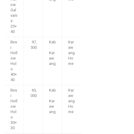
ow
Gal
vani
s
20×
40
Bes
97,
Kab
Kar
i
500
.
aw
Holl
Kar
ang
ow
aw
Ho
Hol
ang
me
o
40×
40
Bes
63,
Kab
Kar
i
000
.
aw
Holl
Kar
ang
ow
aw
Ho
Hol
ang
me
o
30×
30