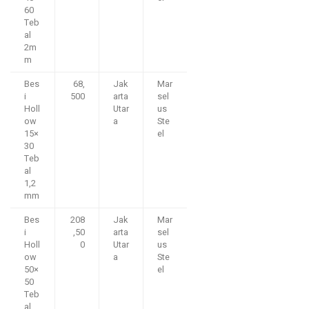
60
Teb
al
2m
m
Bes
68,
Jak
Mar
i
500
arta
sel
Holl
Utar
us
ow
a
Ste
15×
el
30
Teb
al
1,2
mm
Bes
208
Jak
Mar
i
,50
arta
sel
Holl
0
Utar
us
ow
a
Ste
50×
el
50
Teb
al