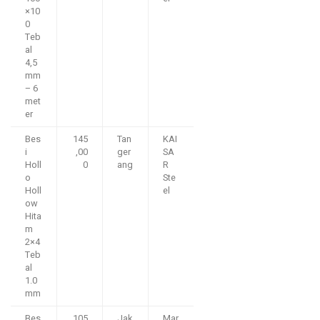
×10
0
Teb
al
4,5
mm
– 6
met
er
Bes
145
Tan
KAI
i
,00
ger
SA
Holl
0
ang
R
o
Ste
Holl
el
ow
Hita
m
2×4
Teb
al
1.0
mm
Bes
105
Jak
Mar