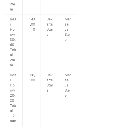
2m
m
Bes
143
Jak
Mar
i
,00
arta
sel
Holl
0
Utar
us
ow
a
Ste
30×
el
60
Teb
al
2m
m
Bes
56,
Jak
Mar
i
100
arta
sel
Holl
Utar
us
ow
a
Ste
20×
el
20
Teb
al
1,2
mm