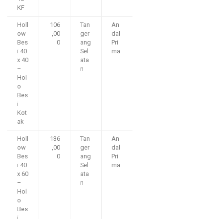
KF
Holl
106
Tan
An
ow
,00
ger
dal
Bes
0
ang
Pri
i 40
Sel
ma
x 40
ata
–
n
Hol
o
Bes
i
Kot
ak
Holl
136
Tan
An
ow
,00
ger
dal
Bes
0
ang
Pri
i 40
Sel
ma
x 60
ata
–
n
Hol
o
Bes
i