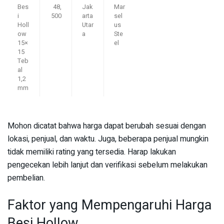
Bes
48,
Jak
Mar
i
500
arta
sel
Holl
Utar
us
ow
a
Ste
15×
el
15
Teb
al
1,2
mm
Mohon dicatat bahwa harga dapat berubah sesuai dengan
lokasi, penjual, dan waktu. Juga, beberapa penjual mungkin
tidak memiliki rating yang tersedia. Harap lakukan
pengecekan lebih lanjut dan verifikasi sebelum melakukan
pembelian.
Faktor yang Mempengaruhi Harga
Besi Hollow