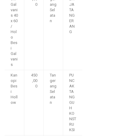
Gal
0
ang
JA
vani
Sel
TA
s 40
ata
NG
x 60
n
ER
/
AN
Hol
G
o
Bes
i
Gal
vani
s
Kan
450
Tan
PU
opi
,00
ger
NC
Bes
0
ang
AK
i
Sel
TA
Holl
ata
NG
ow
n
GU
H
KO
NST
RU
KSI