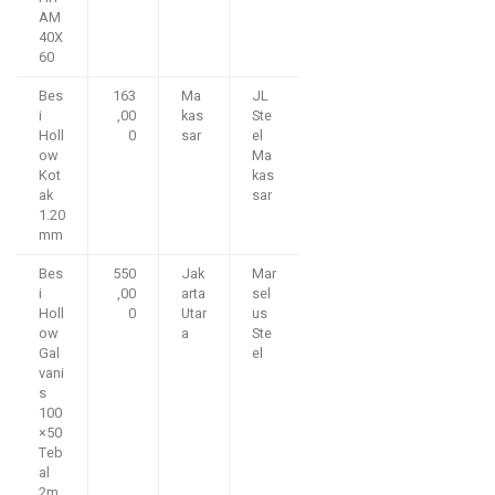
AM
40X
60
Bes
163
Ma
JL
i
,00
kas
Ste
Holl
0
sar
el
ow
Ma
Kot
kas
ak
sar
1.20
mm
Bes
550
Jak
Mar
i
,00
arta
sel
Holl
0
Utar
us
ow
a
Ste
Gal
el
vani
s
100
×50
Teb
al
2m