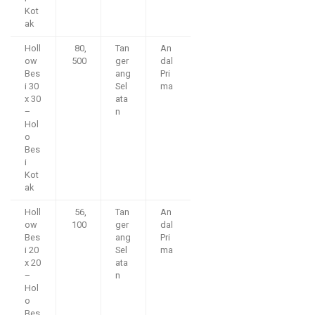
Kot
ak
Holl
80,
Tan
An
ow
500
ger
dal
Bes
ang
Pri
i 30
Sel
ma
x 30
ata
–
n
Hol
o
Bes
i
Kot
ak
Holl
56,
Tan
An
ow
100
ger
dal
Bes
ang
Pri
i 20
Sel
ma
x 20
ata
–
n
Hol
o
Bes