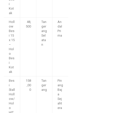
i
Kot
ak
Holl
48,
Tan
An
ow
500
ger
dal
Bes
ang
Pri
i 15
Sel
ma
x 15
ata
–
n
Hol
o
Bes
i
Kot
ak
Bes
158
Tan
Pin
i
,00
ger
ang
Stall
0
ang
Baj
Holl
a
ow/
Sej
Hol
aht
o
era
HIT