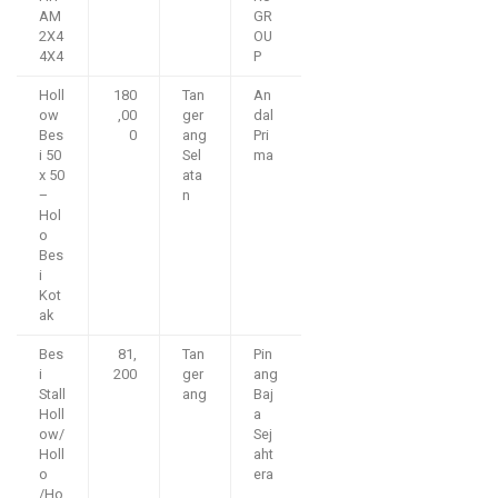
AM
GR
2X4
OU
4X4
P
Holl
180
Tan
An
ow
,00
ger
dal
Bes
0
ang
Pri
i 50
Sel
ma
x 50
ata
–
n
Hol
o
Bes
i
Kot
ak
Bes
81,
Tan
Pin
i
200
ger
ang
Stall
ang
Baj
Holl
a
ow/
Sej
Holl
aht
o
era
/Ho