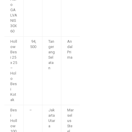
o
GA
LVA
NIS
30X
60
Holl
94,
Tan
An
ow
500
ger
dal
Bes
ang
Pri
i 25
Sel
ma
x 25
ata
–
n
Hol
o
Bes
i
Kot
ak
Bes
–
Jak
Mar
i
arta
sel
Holl
Utar
us
ow
a
Ste
100
el