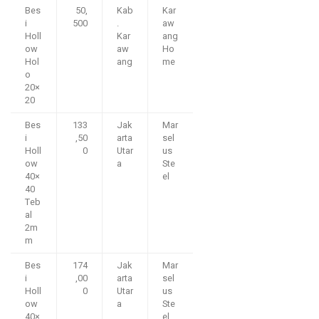
Bes
50,
Kab
Kar
i
500
.
aw
Holl
Kar
ang
ow
aw
Ho
Hol
ang
me
o
20×
20
Bes
133
Jak
Mar
i
,50
arta
sel
Holl
0
Utar
us
ow
a
Ste
40×
el
40
Teb
al
2m
m
Bes
174
Jak
Mar
i
,00
arta
sel
Holl
0
Utar
us
ow
a
Ste
40×
el