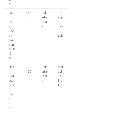
m
Bes
168
Jak
Bel
i
,00
arta
anj
Pip
0
Utar
a
a
a
Bes
Kot
i
ak
Yuk
Gal
vani
s 50
X
50
Bes
165
Jak
Mar
i
,50
arta
sel
Holl
0
Utar
us
ow
a
Ste
30×
el
30
Teb
al
2m
m