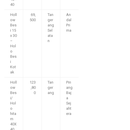
40
Holl
69,
Tan
An
ow
500
ger
dal
Bes
ang
Pri
i 15
Sel
ma
x 30
ata
–
n
Hol
o
Bes
i
Kot
ak
Holl
123
Tan
Pin
ow
,80
ger
ang
Bes
0
ang
Baj
i/
a
Hol
Sej
o
aht
hita
era
m
40X
40