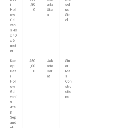
i
,80
arta
sel
Holl
0
Utar
us
ow
a
Ste
Gal
el
vani
s 40
x 40
x 6
met
er
Kan
450
Jak
Sin
opi
,00
arta
ar
Bes
0
Bar
Ma
i
at
s
Holl
Con
ow
stru
Gal
ctio
vani
ns
s
Ata
p
Sep
and
ek