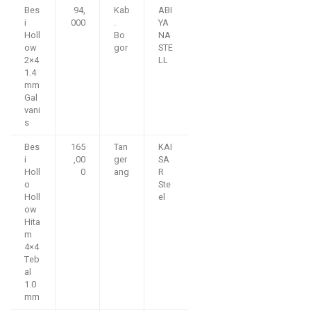
Bes
94,
Kab
ABI
i
000
.
YA
Holl
Bo
NA
ow
gor
STE
2×4
LL
1.4
mm
Gal
vani
s
Bes
165
Tan
KAI
i
,00
ger
SA
Holl
0
ang
R
o
Ste
Holl
el
ow
Hita
m
4×4
Teb
al
1.0
mm