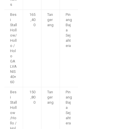
s
Bes
165
Tan
Pin
i
,40
ger
ang
Stall
0
ang
Baj
Holl
a
ow/
Sej
Holl
aht
o /
era
Hol
o
GA
LVA
NIS
40×
60
Bes
150
Tan
Pin
i
,80
ger
ang
Stall
0
ang
Baj
Holl
a
ow
Sej
/Ho
aht
llo /
era
Hol