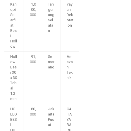
Kan
1,0
Tan
Yay
opi
00,
ger
an
Sol
000
ang
Dek
arfl
Sel
orat
at
ata
ion
Bes
n
i
Holl
ow
Holl
91,
Se
Am
ow
000
mar
aza
Bes
ang
n
i 30
Tek
x 30
nik
Teb
al
1.2
mm
HO
80,
Jak
CA
LLO
000
arta
HA
BES
Pus
YA
I
at
BA
HIT
RU