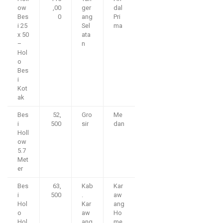
ow
,00
ger
dal
Bes
0
ang
Pri
i 25
Sel
ma
x 50
ata
–
n
Hol
o
Bes
i
Kot
ak
Bes
52,
Gro
Me
i
500
sir
dan
Holl
ow
5.7
Met
er
Bes
63,
Kab
Kar
i
500
.
aw
Hol
Kar
ang
o
aw
Ho
Hol
ang
me