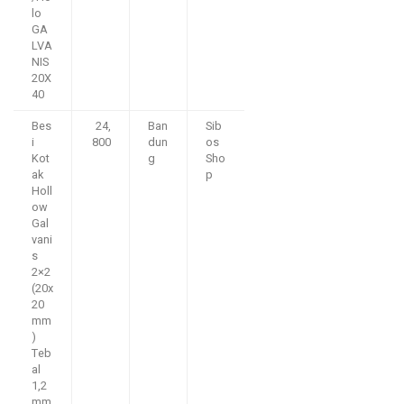
lo
GA
LVA
NIS
20X
40
Bes
24,
Ban
Sib
i
800
dun
os
Kot
g
Sho
ak
p
Holl
ow
Gal
vani
s
2×2
(20x
20
mm
)
Teb
al
1,2
mm