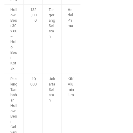
Holl
132
Tan
An
ow
,00
ger
dal
Bes
0
ang
Pri
i 30
Sel
ma
x 60
ata
–
n
Hol
o
Bes
i
Kot
ak
Pac
10,
Jak
Kiki
king
000
arta
Alu
Tam
Sel
min
bah
ata
ium
an
n
Holl
ow
Bes
i
Gal
vani