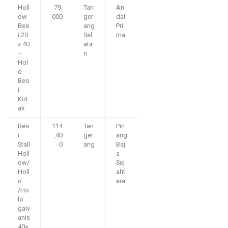
Holl
79,
Tan
An
ow
000
ger
dal
Bes
ang
Pri
i 20
Sel
ma
x 40
ata
–
n
Hol
o
Bes
i
Kot
ak
Bes
114
Tan
Pin
i
,40
ger
ang
Stall
0
ang
Baj
Holl
a
ow/
Sej
Holl
aht
o
era
/Ho
lo
galv
anis
40×