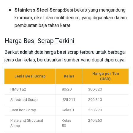
Stainless Steel Scrap:
Besi bekas yang mengandung
kromium, nikel, dan molibdenum, yang digunakan dalam
pembuatan baja tahan karat.
Harga Besi Scrap Terkini
Berikut adalah data harga besi scrap terbaru untuk berbagai
jenis dan kelas, berdasarkan sumber yang dapat dipercaya:
Harga per Ton
Jenis Besi Scrap
Kelas
(USD)
HMS 1&2
80/20
300-320
Shredded Scrap
ISRI 211
290-310
Cast Iron Scrap
Kelas 1
250-270
Plate and Structural
Kelas
240-260
Scrap
50