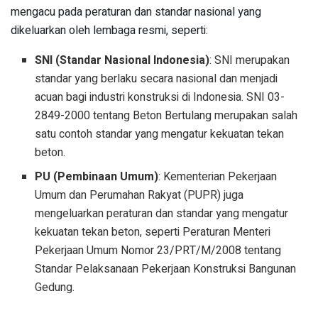
mengacu pada peraturan dan standar nasional yang
dikeluarkan oleh lembaga resmi, seperti:
SNI (Standar Nasional Indonesia)
: SNI merupakan
standar yang berlaku secara nasional dan menjadi
acuan bagi industri konstruksi di Indonesia. SNI 03-
2849-2000 tentang Beton Bertulang merupakan salah
satu contoh standar yang mengatur kekuatan tekan
beton.
PU (Pembinaan Umum)
: Kementerian Pekerjaan
Umum dan Perumahan Rakyat (PUPR) juga
mengeluarkan peraturan dan standar yang mengatur
kekuatan tekan beton, seperti Peraturan Menteri
Pekerjaan Umum Nomor 23/PRT/M/2008 tentang
Standar Pelaksanaan Pekerjaan Konstruksi Bangunan
Gedung.