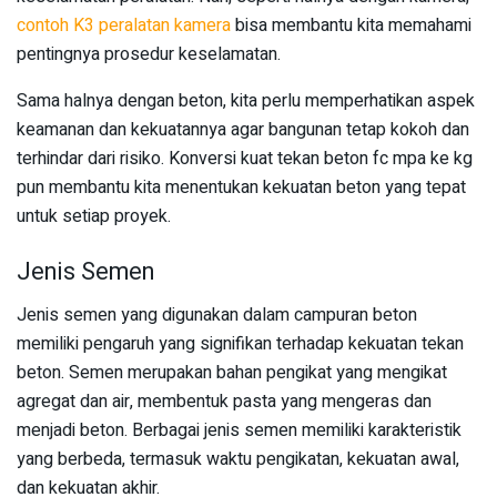
contoh K3 peralatan kamera
bisa membantu kita memahami
pentingnya prosedur keselamatan.
Sama halnya dengan beton, kita perlu memperhatikan aspek
keamanan dan kekuatannya agar bangunan tetap kokoh dan
terhindar dari risiko. Konversi kuat tekan beton fc mpa ke kg
pun membantu kita menentukan kekuatan beton yang tepat
untuk setiap proyek.
Jenis Semen
Jenis semen yang digunakan dalam campuran beton
memiliki pengaruh yang signifikan terhadap kekuatan tekan
beton. Semen merupakan bahan pengikat yang mengikat
agregat dan air, membentuk pasta yang mengeras dan
menjadi beton. Berbagai jenis semen memiliki karakteristik
yang berbeda, termasuk waktu pengikatan, kekuatan awal,
dan kekuatan akhir.