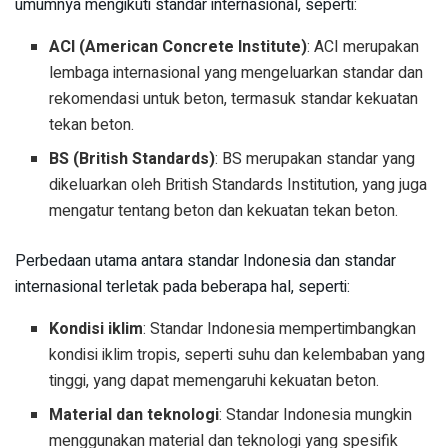
umumnya mengikuti standar internasional, seperti:
ACI (American Concrete Institute)
: ACI merupakan
lembaga internasional yang mengeluarkan standar dan
rekomendasi untuk beton, termasuk standar kekuatan
tekan beton.
BS (British Standards)
: BS merupakan standar yang
dikeluarkan oleh British Standards Institution, yang juga
mengatur tentang beton dan kekuatan tekan beton.
Perbedaan utama antara standar Indonesia dan standar
internasional terletak pada beberapa hal, seperti:
Kondisi iklim
: Standar Indonesia mempertimbangkan
kondisi iklim tropis, seperti suhu dan kelembaban yang
tinggi, yang dapat memengaruhi kekuatan beton.
Material dan teknologi
: Standar Indonesia mungkin
menggunakan material dan teknologi yang spesifik