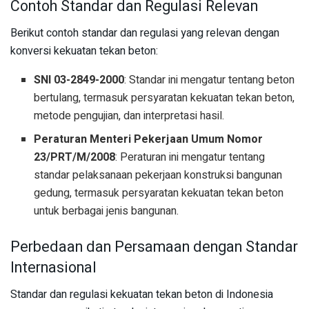
Contoh Standar dan Regulasi Relevan
Berikut contoh standar dan regulasi yang relevan dengan
konversi kekuatan tekan beton:
SNI 03-2849-2000
: Standar ini mengatur tentang beton
bertulang, termasuk persyaratan kekuatan tekan beton,
metode pengujian, dan interpretasi hasil.
Peraturan Menteri Pekerjaan Umum Nomor
23/PRT/M/2008
: Peraturan ini mengatur tentang
standar pelaksanaan pekerjaan konstruksi bangunan
gedung, termasuk persyaratan kekuatan tekan beton
untuk berbagai jenis bangunan.
Perbedaan dan Persamaan dengan Standar
Internasional
Standar dan regulasi kekuatan tekan beton di Indonesia