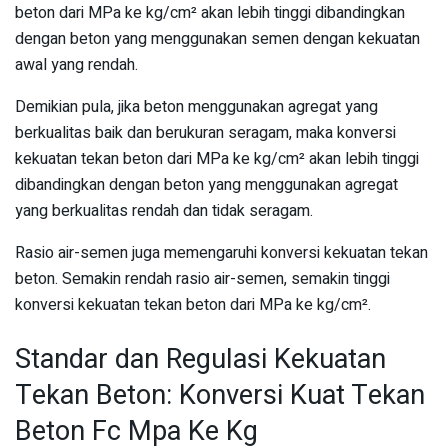
beton dari MPa ke kg/cm² akan lebih tinggi dibandingkan
dengan beton yang menggunakan semen dengan kekuatan
awal yang rendah.
Demikian pula, jika beton menggunakan agregat yang
berkualitas baik dan berukuran seragam, maka konversi
kekuatan tekan beton dari MPa ke kg/cm² akan lebih tinggi
dibandingkan dengan beton yang menggunakan agregat
yang berkualitas rendah dan tidak seragam.
Rasio air-semen juga memengaruhi konversi kekuatan tekan
beton. Semakin rendah rasio air-semen, semakin tinggi
konversi kekuatan tekan beton dari MPa ke kg/cm².
Standar dan Regulasi Kekuatan
Tekan Beton: Konversi Kuat Tekan
Beton Fc Mpa Ke Kg