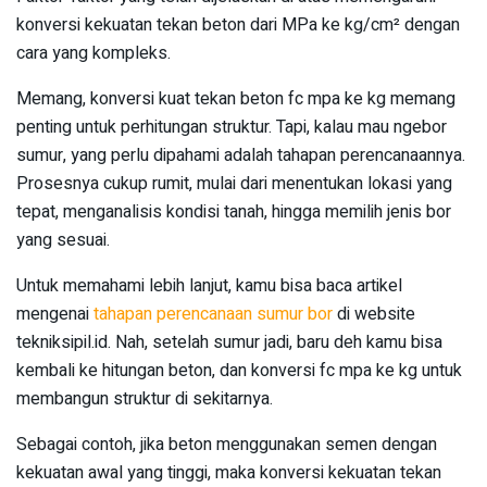
konversi kekuatan tekan beton dari MPa ke kg/cm² dengan
cara yang kompleks.
Memang, konversi kuat tekan beton fc mpa ke kg memang
penting untuk perhitungan struktur. Tapi, kalau mau ngebor
sumur, yang perlu dipahami adalah tahapan perencanaannya.
Prosesnya cukup rumit, mulai dari menentukan lokasi yang
tepat, menganalisis kondisi tanah, hingga memilih jenis bor
yang sesuai.
Untuk memahami lebih lanjut, kamu bisa baca artikel
mengenai
tahapan perencanaan sumur bor
di website
tekniksipil.id. Nah, setelah sumur jadi, baru deh kamu bisa
kembali ke hitungan beton, dan konversi fc mpa ke kg untuk
membangun struktur di sekitarnya.
Sebagai contoh, jika beton menggunakan semen dengan
kekuatan awal yang tinggi, maka konversi kekuatan tekan