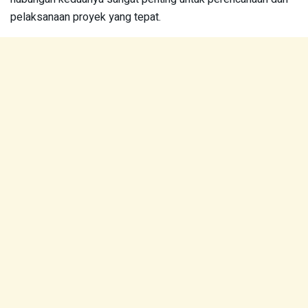
pelaksanaan proyek yang tepat.