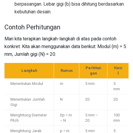
berpasangan. Lebar gigi (b) bisa dihitung berdasarkan
kebutuhan desain.
Contoh Perhitungan
Mari kita terapkan langkah-langkah di atas pada contoh
konkret. Kita akan menggunakan data berikut: Modul (m) = 5
mm, Jumlah gigi (N) = 20.
Perhitun
Hasi
Langkah
Rumus
gan
l
Menentukan Modul
m
5 mm
5
mm
Menentukan Jumlah
N
20
20
Gigi
Menghitung Diameter
Dp = m
5 mm –
100
Pitch
– N
20
mm
Menghitung Jarak
p = m
5 mm
5