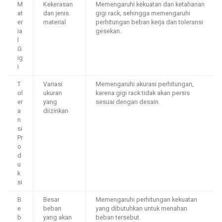
M
Kekerasan
Memengaruhi kekuatan dan ketahanan
at
dan jenis
gigi rack, sehingga memengaruhi
er
material
perhitungan beban kerja dan toleransi
ia
gesekan.
l
G
ig
i
T
Variasi
Memengaruhi akurasi perhitungan,
ol
ukuran
karena gigi rack tidak akan persis
er
yang
sesuai dengan desain.
a
diizinkan
n
si
Pr
o
d
u
k
si
B
Besar
Memengaruhi perhitungan kekuatan
e
beban
yang dibutuhkan untuk menahan
b
yang akan
beban tersebut.