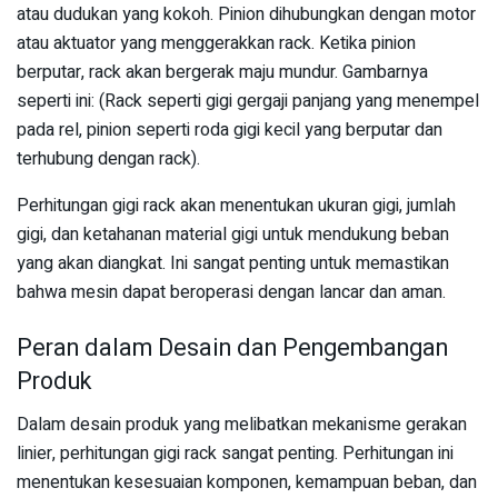
atau dudukan yang kokoh. Pinion dihubungkan dengan motor
atau aktuator yang menggerakkan rack. Ketika pinion
berputar, rack akan bergerak maju mundur. Gambarnya
seperti ini: (Rack seperti gigi gergaji panjang yang menempel
pada rel, pinion seperti roda gigi kecil yang berputar dan
terhubung dengan rack).
Perhitungan gigi rack akan menentukan ukuran gigi, jumlah
gigi, dan ketahanan material gigi untuk mendukung beban
yang akan diangkat. Ini sangat penting untuk memastikan
bahwa mesin dapat beroperasi dengan lancar dan aman.
Peran dalam Desain dan Pengembangan
Produk
Dalam desain produk yang melibatkan mekanisme gerakan
linier, perhitungan gigi rack sangat penting. Perhitungan ini
menentukan kesesuaian komponen, kemampuan beban, dan