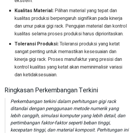
ekstrem.
Kualitas Material:
Pilihan material yang tepat dan
kualitas produksi berpengaruh signifikan pada kinerja
dan umur pakai gigi rack. Pengujian material dan kontrol
kualitas selama proses produksi harus diprioritaskan.
Toleransi Produksi:
Toleransi produksi yang ketat
sangat penting untuk memastikan kesesuaian dan
kinerja gigi rack. Proses manufaktur yang presisi dan
kontrol kualitas yang ketat akan meminimalisir variasi
dan ketidaksesuaian.
Ringkasan Perkembangan Terkini
Perkembangan terkini dalam perhitungan gigi rack
ditandai dengan penggunaan metode numerik yang
lebih canggih, simulasi komputer yang lebih detail, dan
pertimbangan faktor-faktor seperti beban tinggi,
kecepatan tinggi, dan material komposit. Perhitungan ini