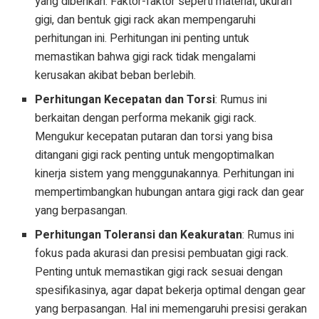
yang diberikan. Faktor-faktor seperti material, ukuran
gigi, dan bentuk gigi rack akan mempengaruhi
perhitungan ini. Perhitungan ini penting untuk
memastikan bahwa gigi rack tidak mengalami
kerusakan akibat beban berlebih.
Perhitungan Kecepatan dan Torsi
: Rumus ini
berkaitan dengan performa mekanik gigi rack.
Mengukur kecepatan putaran dan torsi yang bisa
ditangani gigi rack penting untuk mengoptimalkan
kinerja sistem yang menggunakannya. Perhitungan ini
mempertimbangkan hubungan antara gigi rack dan gear
yang berpasangan.
Perhitungan Toleransi dan Keakuratan
: Rumus ini
fokus pada akurasi dan presisi pembuatan gigi rack.
Penting untuk memastikan gigi rack sesuai dengan
spesifikasinya, agar dapat bekerja optimal dengan gear
yang berpasangan. Hal ini memengaruhi presisi gerakan