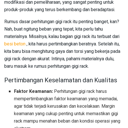
modifikasi dan pemeliharaan, yang sangat penting untuk
produk-produk yang terus berkembang dan beradaptasi.
Rumus dasar perhitungan gigi rack itu penting banget, kan?
Nah, buat ngitung beban yang tepat, kita perlu tahu
materialnya. Misalnya, kalau bagian gigi rack itu terbuat dari
besi beton
, kita harus pertimbangkan beratnya. Setelah itu,
kita baru bisa menghitung gaya dan torsi yang bekerja pada
gigi rack dengan akurat. Intinya, pahami materialnya dulu,
baru masuk ke rumus perhitungan gigi rack.
Pertimbangan Keselamatan dan Kualitas
Faktor Keamanan:
Perhitungan gigi rack harus
mempertimbangkan faktor keamanan yang memadai,
agar tidak terjadi kerusakan dan kecelakaan. Margin
keamanan yang cukup penting untuk memastikan gigi
rack mampu menahan beban dan kondisi operasi yang