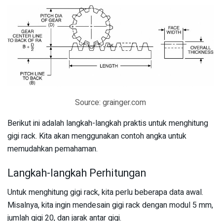
Source: grainger.com
Berikut ini adalah langkah-langkah praktis untuk menghitung
gigi rack. Kita akan menggunakan contoh angka untuk
memudahkan pemahaman.
Langkah-langkah Perhitungan
Untuk menghitung gigi rack, kita perlu beberapa data awal.
Misalnya, kita ingin mendesain gigi rack dengan modul 5 mm,
jumlah gigi 20, dan jarak antar gigi.