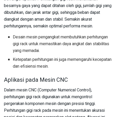
besarnya gaya yang dapat ditahan oleh gigi, jumlah gigi yang
dibutuhkan, dan jarak antar gigi, sehingga beban dapat
diangkat dengan aman dan stabil. Semakin akurat
perhitungannya, semakin optimal performa mesin.
Desain mesin pengangkat membutuhkan perhitungan
gigi rack untuk memastikan daya angkat dan stabilitas
yang memadai.
Ketepatan perhitungan ini juga memengaruhi kecepatan
dan efisiensi mesin.
Aplikasi pada Mesin CNC
Dalam mesin CNC (Computer Numerical Control),
perhitungan gigi rack digunakan untuk mengontrol
pergerakan komponen mesin dengan presisi tinggi.
Perhitungan gigi rack pada mesin ini menentukan akurasi