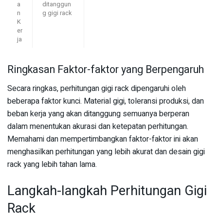
a
ditanggun
n
g gigi rack
K
er
ja
Ringkasan Faktor-faktor yang Berpengaruh
Secara ringkas, perhitungan gigi rack dipengaruhi oleh
beberapa faktor kunci. Material gigi, toleransi produksi, dan
beban kerja yang akan ditanggung semuanya berperan
dalam menentukan akurasi dan ketepatan perhitungan.
Memahami dan mempertimbangkan faktor-faktor ini akan
menghasilkan perhitungan yang lebih akurat dan desain gigi
rack yang lebih tahan lama.
Langkah-langkah Perhitungan Gigi
Rack