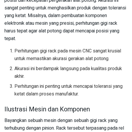
posisi dan kecepatan pergerakan alat potong. Akurasi ini
sangat penting untuk menghasilkan produk dengan toleransi
yang ketat. Misalnya, dalam pembuatan komponen
elektronik atau mesin yang presisi, perhitungan gigi rack
harus tepat agar alat potong dapat mencapai posisi yang
tepat.
Perhitungan gigi rack pada mesin CNC sangat krusial
untuk memastikan akurasi gerakan alat potong.
Akurasi ini berdampak langsung pada kualitas produk
akhir.
Perhitungan ini penting untuk mencapai toleransi yang
ketat dalam proses manufaktur.
Ilustrasi Mesin dan Komponen
Bayangkan sebuah mesin dengan sebuah gigi rack yang
terhubung dengan pinion. Rack tersebut terpasang pada rel