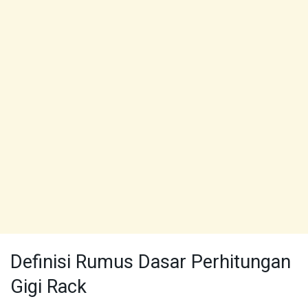
Definisi Rumus Dasar Perhitungan
Gigi Rack