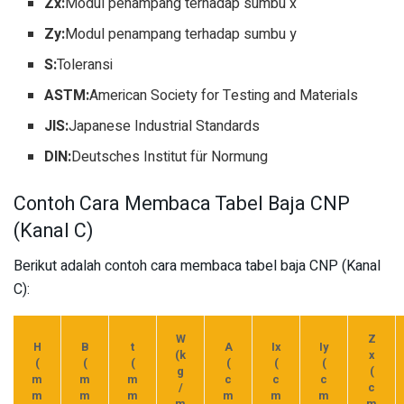
Zx:
Modul penampang terhadap sumbu x
Zy:
Modul penampang terhadap sumbu y
S:
Toleransi
ASTM:
American Society for Testing and Materials
JIS:
Japanese Industrial Standards
DIN:
Deutsches Institut für Normung
Contoh Cara Membaca Tabel Baja CNP
(Kanal C)
Berikut adalah contoh cara membaca tabel baja CNP (Kanal
C):
W
Z
H
B
t
A
Ix
Iy
(k
x
(
(
(
(
(
(
g
(
m
m
m
c
c
c
/
c
m
m
m
m
m
m