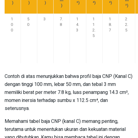
m
m
)
)
)
²)
⁴)
⁴)
)
³)
1
5
3
7.
1
1
1
2
0
0
8
4.
1
8.
2.
0
3
2.
7
5
5
Contoh di atas menunjukkan bahwa profil baja CNP (Kanal C)
dengan tinggi 100 mm, lebar 50 mm, dan tebal 3 mm
memiliki berat per meter 7.8 kg, luas penampang 14.3 cm²,
momen inersia terhadap sumbu x 112.5 cm⁴, dan
seterusnya.
Memahami tabel baja CNP (kanal C) memang penting,
terutama untuk menentukan ukuran dan kekuatan material
yang dibutuhkan. Kamu bisa membaca tabel ini dengan