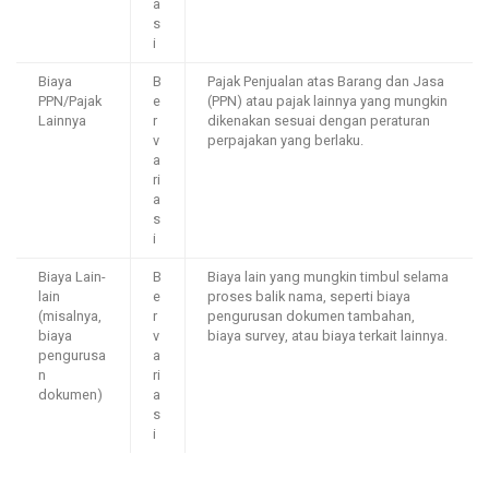
a
s
i
Biaya
B
Pajak Penjualan atas Barang dan Jasa
PPN/Pajak
e
(PPN) atau pajak lainnya yang mungkin
Lainnya
r
dikenakan sesuai dengan peraturan
v
perpajakan yang berlaku.
a
ri
a
s
i
Biaya Lain-
B
Biaya lain yang mungkin timbul selama
lain
e
proses balik nama, seperti biaya
(misalnya,
r
pengurusan dokumen tambahan,
biaya
v
biaya survey, atau biaya terkait lainnya.
pengurusa
a
n
ri
dokumen)
a
s
i