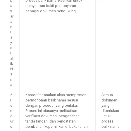
b
proses balik nama. Pastikan untuk
n
a
menyimpan bukti pembayaran
y
sebagai dokumen pendukung.
ar
a
n
Bi
a
y
a
B
al
ik
N
a
m
a
5.
Kantor Pertanahan akan memproses
Semua
P
permohonan balik nama sesuai
dokumen
e
dengan prosedur yang berlaku.
yang
n
Proses ini biasanya melibatkan
diperlukan
g
verifikasi dokumen, pengesahan
untuk
ur
tanda tangan, dan pencatatan
proses
u
perubahan kepemilikan di buku tanah.
balik nama