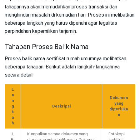
tahapannya akan memudahkan proses transaksi dan
menghindari masalah di kemudian hari. Proses ini melibatkan
beberapa langkah yang harus dipenuhi agar legalitas
perpindahan kepemilikan terjamin.
Tahapan Proses Balik Nama
Proses balik nama sertifikat rumah umumnya melibatkan
beberapa tahapan. Berikut adalah langkah-langkahnya
secara detail:
L
a
Dokumen
n
yang
g
Deskripsi
diperluka
k
n
a
h
1.
Kumpulkan semua dokumen yang
Fotokopi
P
diperlukan untuk balik nama. Dokumen
sertifikat