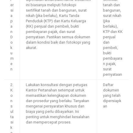
er
ini biasanya meliputi fotokopi
tanah dan
si
sertifikat tanah dan bangunan, surat
bangunan,
a
nikah (jika berlaku), Kartu Tanda
surat nikah
p
Penduduk (KTP) dan Kartu Keluarga
(jika
a
(KK) penjual dan pembeli, bukti
berlaku),
n
pembayaran pajak, dan surat
KTP dan KK
D
pernyataan. Pastikan semua dokumen
penjual
o
dalam kondisi baik dan fotokopi yang
dan
k
akurat.
pembeli,
u
bukti
m
pembayara
e
n pajak,
n
surat
pernyataan
2.
Lakukan konsultasi dengan petugas
Daftar
K
Kantor Pertanahan setempat untuk
dokumen
o
memastikan kelengkapan dokumen
yang telah
n
dan prosedur yang berlaku. Tanyakan
dipersiapk
s
mengenai persyaratan khusus dan
an
ul
biaya yang perlu dibayarkan. Ini
ta
penting untuk menghindari kesalahan
si
dan mempercepat proses.
k