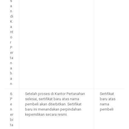
s
a
n
di
K
a
nt
o
r
P
er
ta
n
a
h
a
n
6.
Setelah proses di Kantor Pertanahan
Sertifikat
P
selesai, sertifikat baru atas nama
baru atas
e
pembeli akan diterbitkan. Sertifikat
nama
n
baru ini menandakan perpindahan
pembeli
er
kepemilikan secara resmi.
bi
ta