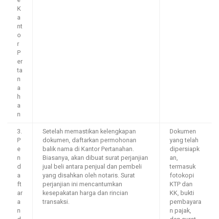
e
K
a
nt
o
r
P
er
ta
n
a
h
a
n
3.
Setelah memastikan kelengkapan
Dokumen
P
dokumen, daftarkan permohonan
yang telah
e
balik nama di Kantor Pertanahan.
dipersiapk
n
Biasanya, akan dibuat surat perjanjian
an,
d
jual beli antara penjual dan pembeli
termasuk
a
yang disahkan oleh notaris. Surat
fotokopi
ft
perjanjian ini mencantumkan
KTP dan
ar
kesepakatan harga dan rincian
KK, bukti
a
transaksi.
pembayara
n
n pajak,