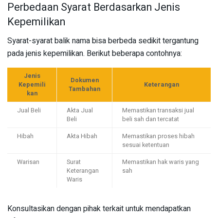
Perbedaan Syarat Berdasarkan Jenis
Kepemilikan
Syarat-syarat balik nama bisa berbeda sedikit tergantung
pada jenis kepemilikan. Berikut beberapa contohnya:
Jenis
Dokumen
Kepemili
Keterangan
Tambahan
kan
Jual Beli
Akta Jual
Memastikan transaksi jual
Beli
beli sah dan tercatat
Hibah
Akta Hibah
Memastikan proses hibah
sesuai ketentuan
Warisan
Surat
Memastikan hak waris yang
Keterangan
sah
Waris
Konsultasikan dengan pihak terkait untuk mendapatkan