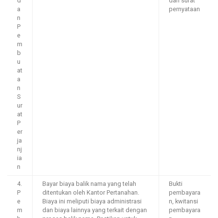
d
dan surat
a
pernyataan
n
P
e
m
b
u
at
a
n
S
ur
at
P
er
ja
nj
ia
n
4.
Bayar biaya balik nama yang telah
Bukti
P
ditentukan oleh Kantor Pertanahan.
pembayara
e
Biaya ini meliputi biaya administrasi
n, kwitansi
m
dan biaya lainnya yang terkait dengan
pembayara