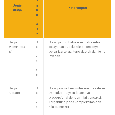
r
Jenis
a
Keterangan
Biaya
n
B
i
a
y
a
Biaya
B
Biaya yang dibebankan oleh kantor
Administra
e
pelayanan publik terkait. Besarnya
si
r
bervariasi tergantung daerah dan jenis
v
layanan.
a
ri
a
s
i
Biaya
B
Biaya jasa notaris untuk mengesahkan
Notaris
e
transaksi. Biaya ini biasanya
r
proporsional dengan nilai transaksi.
v
Tergantung pada kompleksitas dan
a
nilai transaksi.
ri