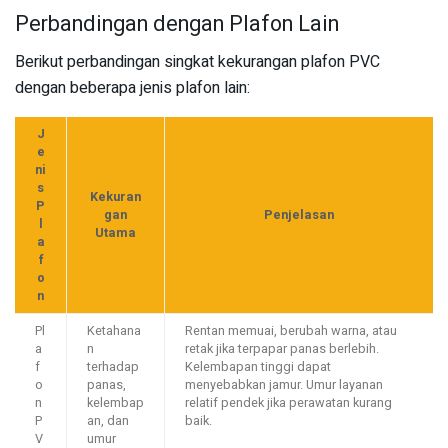
Perbandingan dengan Plafon Lain
Berikut perbandingan singkat kekurangan plafon PVC
dengan beberapa jenis plafon lain:
J
e
ni
s
Kekuran
P
gan
Penjelasan
l
Utama
a
f
o
n
Pl
Ketahana
Rentan memuai, berubah warna, atau
a
n
retak jika terpapar panas berlebih.
f
terhadap
Kelembapan tinggi dapat
o
panas,
menyebabkan jamur. Umur layanan
n
kelembap
relatif pendek jika perawatan kurang
P
an, dan
baik.
V
umur