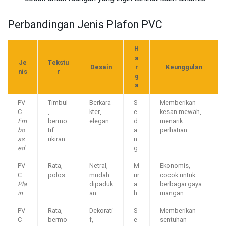
Perbandingan Jenis Plafon PVC
H
a
Je
Tekstu
Desain
r
Keunggulan
nis
r
g
a
PV
Timbul
Berkara
S
Memberikan
C
,
kter,
e
kesan mewah,
Em
bermo
elegan
d
menarik
bo
tif
a
perhatian
ss
ukiran
n
ed
g
PV
Rata,
Netral,
M
Ekonomis,
C
polos
mudah
ur
cocok untuk
Pla
dipaduk
a
berbagai gaya
in
an
h
ruangan
PV
Rata,
Dekorati
S
Memberikan
C
bermo
f,
e
sentuhan