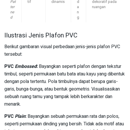
Pat
tif
dinamis
d
dekoratif pada
ter
a
ruangan
ne
n
d
g
Ilustrasi Jenis Plafon PVC
Berikut gambaran visual perbedaan jenis-jenis plafon PVC
tersebut:
PVC
Embossed
:
Bayangkan seperti plafon dengan tekstur
timbul, seperti permukaan batu bata atau kayu yang dibentuk
dengan pola tertentu. Pola timbulnya dapat berupa garis-
garis, bunga-bunga, atau bentuk geometris. Visualisasikan
sebuah ruang tamu yang tampak lebih berkarakter dan
menarik.
PVC
Plain
:
Bayangkan sebuah permukaan rata dan polos,
seperti permukaan dinding yang bersih. Tidak ada motif atau