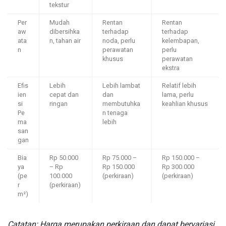
tekstur
Per
Mudah
Rentan
Rentan
aw
dibersihka
terhadap
terhadap
ata
n, tahan air
noda, perlu
kelembapan,
n
perawatan
perlu
khusus
perawatan
ekstra
Efis
Lebih
Lebih lambat
Relatif lebih
ien
cepat dan
dan
lama, perlu
si
ringan
membutuhka
keahlian khusus
Pe
n tenaga
ma
lebih
san
gan
Bia
Rp 50.000
Rp 75.000 –
Rp 150.000 –
ya
– Rp
Rp 150.000
Rp 300.000
(pe
100.000
(perkiraan)
(perkiraan)
r
(perkiraan)
m²)
Catatan: Harga merupakan perkiraan dan dapat bervariasi