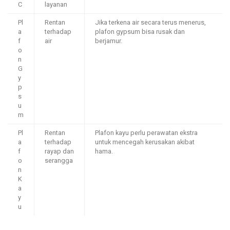
C
layanan
Pl
Rentan
Jika terkena air secara terus menerus,
a
terhadap
plafon gypsum bisa rusak dan
f
air
berjamur.
o
n
G
y
p
s
u
m
Pl
Rentan
Plafon kayu perlu perawatan ekstra
a
terhadap
untuk mencegah kerusakan akibat
f
rayap dan
hama.
o
serangga
n
K
a
y
u