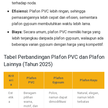
terhadap noda.
Efisiensi:
Plafon PVC lebih ringan, sehingga
pemasangannya lebih cepat dan efisien, sementara
plafon gypsum membutuhkan waktu lebih lama.
Biaya:
Secara umum, plafon PVC memiliki harga yang
lebih terjangkau daripada plafon gypsum, walaupun ada
beberapa varian gypsum dengan harga yang kompetitif.
Tabel Perbandingan Plafon PVC dan Plafon
Lainnya (Tahun 2025)
Krit
Plafon
Plafon
eri
Plafon Kayu
PVC
Gypsum
a
Est
Beragam
Polos,
Natural, elegan,
etik
pilihan
namun dapat
namun lebih
a
warna,
dimodifikasi
terbatas
motif, dan