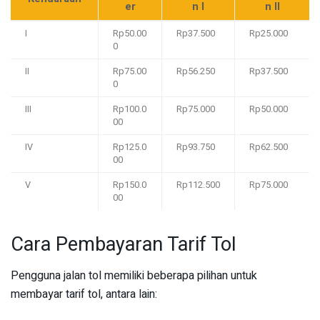
er
n I
n II
I
Rp50.00
Rp37.500
Rp25.000
0
II
Rp75.00
Rp56.250
Rp37.500
0
III
Rp100.0
Rp75.000
Rp50.000
00
IV
Rp125.0
Rp93.750
Rp62.500
00
V
Rp150.0
Rp112.500
Rp75.000
00
Cara Pembayaran Tarif Tol
Pengguna jalan tol memiliki beberapa pilihan untuk
membayar tarif tol, antara lain: