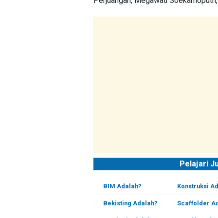
Perjuangan, Megawati Soekarnoputri,
Pelajari J
BIM Adalah?
Konstruksi A
Bekisting Adalah?
Scaffolder A