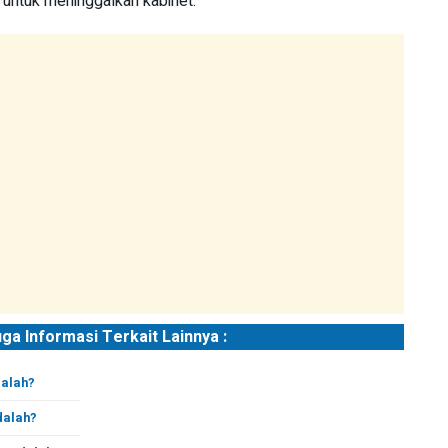
 untuk meninggalkan kabinet.
uga Informasi Terkait Lainnya :
dalah?
dalah?