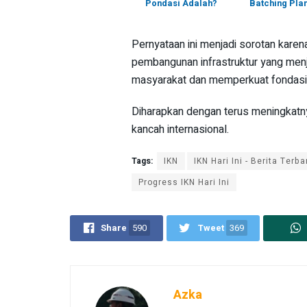
Pondasi Adalah?
Batching Pla
Pernyataan ini menjadi sorotan kare
pembangunan infrastruktur yang menj
masyarakat dan memperkuat fondasi
Diharapkan dengan terus meningkatnya
kancah internasional.
Tags:
IKN
IKN Hari Ini - Berita Ter
Progress IKN Hari Ini
Share
590
Tweet
369
Azka