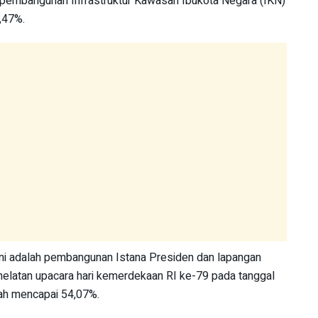
s pembangunan Infrastruktur Kawasan Ibukota Negara (IKN)
,47%.
 ini adalah pembangunan Istana Presiden dan lapangan
helatan upacara hari kemerdekaan RI ke-79 pada tanggal
lah mencapai 54,07%.