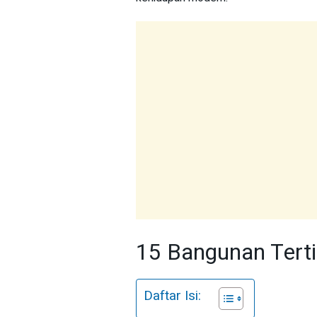
15 Bangunan Terti
Daftar Isi: