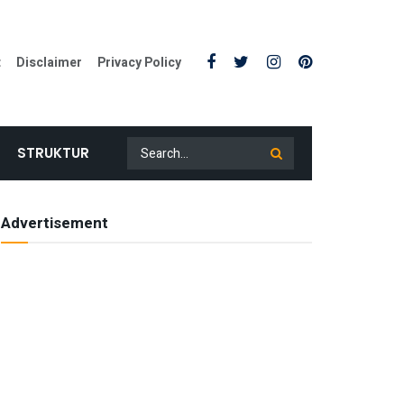
t
Disclaimer
Privacy Policy
STRUKTUR
Advertisement