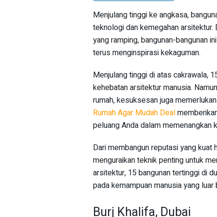
Menjulang tinggi ke angkasa, bangun
teknologi dan kemegahan arsitektur.
yang ramping, bangunan-bangunan ini
terus menginspirasi kekaguman.
Menjulang tinggi di atas cakrawala, 15
kehebatan arsitektur manusia. Namun
rumah, kesuksesan juga memerlukan s
Rumah Agar Mudah Deal
memberikan
peluang Anda dalam memenangkan k
Dari membangun reputasi yang kuat h
menguraikan teknik penting untuk men
arsitektur, 15 bangunan tertinggi di
pada kemampuan manusia yang luar b
Burj Khalifa, Dubai