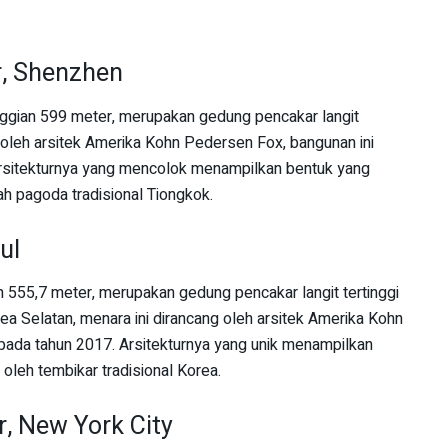
r, Shenzhen
nggian 599 meter, merupakan gedung pencakar langit
g oleh arsitek Amerika Kohn Pedersen Fox, bangunan ini
Arsitekturnya yang mencolok menampilkan bentuk yang
h pagoda tradisional Tiongkok.
ul
n 555,7 meter, merupakan gedung pencakar langit tertinggi
orea Selatan, menara ini dirancang oleh arsitek Amerika Kohn
ada tahun 2017. Arsitekturnya yang unik menampilkan
oleh tembikar tradisional Korea.
, New York City