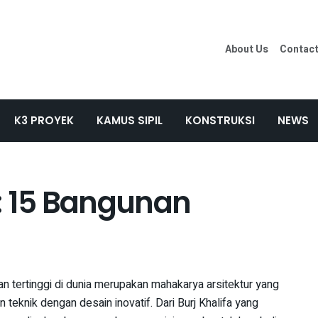
About Us
Contac
K3 PROYEK
KAMUS SIPIL
KONSTRUKSI
NEWS
: 15 Bangunan
an tertinggi di dunia merupakan mahakarya arsitektur yang
knik dengan desain inovatif. Dari Burj Khalifa yang