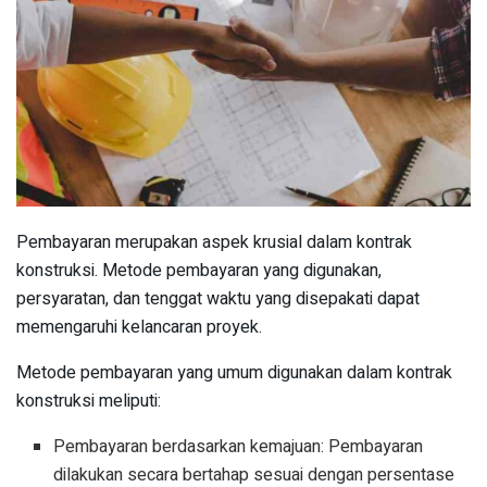
Pembayaran merupakan aspek krusial dalam kontrak
konstruksi. Metode pembayaran yang digunakan,
persyaratan, dan tenggat waktu yang disepakati dapat
memengaruhi kelancaran proyek.
Metode pembayaran yang umum digunakan dalam kontrak
konstruksi meliputi:
Pembayaran berdasarkan kemajuan: Pembayaran
dilakukan secara bertahap sesuai dengan persentase