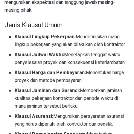
menguraikan ekspektasi dan tanggung jawab masing-
masing pihak.
Jenis Klausul Umum
Klausul Lingkup Pekerjaan:
Mendefinisikan ruang
lingkup pekerjaan yang akan dilakukan oleh kontraktor.
Klausul Jadwal Waktu:
Menetapkan tenggat waktu
penyelesaian proyek dan konsekuensi keterlambatan.
Klausul Harga dan Pembayaran:
Menentukan harga
proyek dan metode pembayaran.
Klausul Jaminan dan Garansi:
Memberikan jaminan
kualitas pekerjaan kontraktor dan periode waktu di
mana jaminan tersebut berlaku.
Klausul Asuransi:
Menguraikan persyaratan asuransi
yang harus dipenuhi oleh kontraktor dan pemilik.