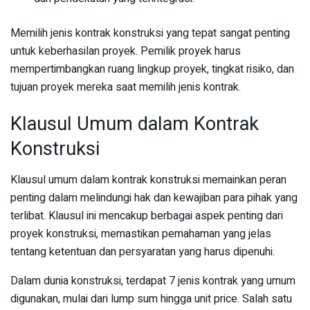
Memilih jenis kontrak konstruksi yang tepat sangat penting
untuk keberhasilan proyek. Pemilik proyek harus
mempertimbangkan ruang lingkup proyek, tingkat risiko, dan
tujuan proyek mereka saat memilih jenis kontrak.
Klausul Umum dalam Kontrak
Konstruksi
Klausul umum dalam kontrak konstruksi memainkan peran
penting dalam melindungi hak dan kewajiban para pihak yang
terlibat. Klausul ini mencakup berbagai aspek penting dari
proyek konstruksi, memastikan pemahaman yang jelas
tentang ketentuan dan persyaratan yang harus dipenuhi.
Dalam dunia konstruksi, terdapat 7 jenis kontrak yang umum
digunakan, mulai dari lump sum hingga unit price. Salah satu