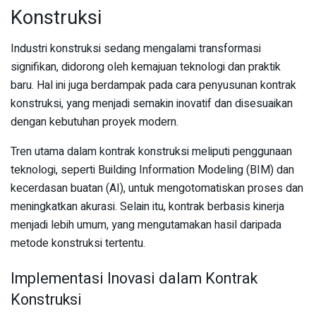
Konstruksi
Industri konstruksi sedang mengalami transformasi
signifikan, didorong oleh kemajuan teknologi dan praktik
baru. Hal ini juga berdampak pada cara penyusunan kontrak
konstruksi, yang menjadi semakin inovatif dan disesuaikan
dengan kebutuhan proyek modern.
Tren utama dalam kontrak konstruksi meliputi penggunaan
teknologi, seperti Building Information Modeling (BIM) dan
kecerdasan buatan (AI), untuk mengotomatiskan proses dan
meningkatkan akurasi. Selain itu, kontrak berbasis kinerja
menjadi lebih umum, yang mengutamakan hasil daripada
metode konstruksi tertentu.
Implementasi Inovasi dalam Kontrak
Konstruksi