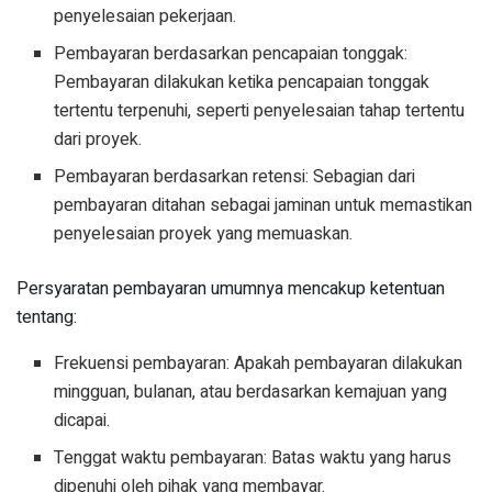
penyelesaian pekerjaan.
Pembayaran berdasarkan pencapaian tonggak:
Pembayaran dilakukan ketika pencapaian tonggak
tertentu terpenuhi, seperti penyelesaian tahap tertentu
dari proyek.
Pembayaran berdasarkan retensi: Sebagian dari
pembayaran ditahan sebagai jaminan untuk memastikan
penyelesaian proyek yang memuaskan.
Persyaratan pembayaran umumnya mencakup ketentuan
tentang:
Frekuensi pembayaran: Apakah pembayaran dilakukan
mingguan, bulanan, atau berdasarkan kemajuan yang
dicapai.
Tenggat waktu pembayaran: Batas waktu yang harus
dipenuhi oleh pihak yang membayar.