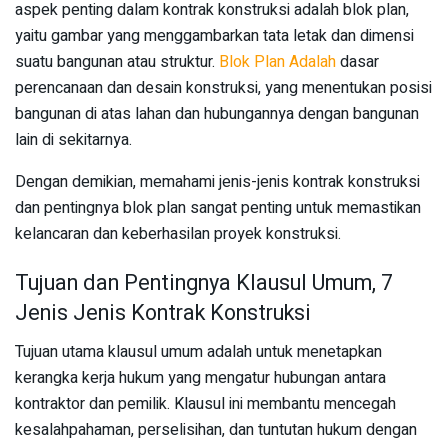
aspek penting dalam kontrak konstruksi adalah blok plan,
yaitu gambar yang menggambarkan tata letak dan dimensi
suatu bangunan atau struktur.
Blok Plan Adalah
dasar
perencanaan dan desain konstruksi, yang menentukan posisi
bangunan di atas lahan dan hubungannya dengan bangunan
lain di sekitarnya.
Dengan demikian, memahami jenis-jenis kontrak konstruksi
dan pentingnya blok plan sangat penting untuk memastikan
kelancaran dan keberhasilan proyek konstruksi.
Tujuan dan Pentingnya Klausul Umum, 7
Jenis Jenis Kontrak Konstruksi
Tujuan utama klausul umum adalah untuk menetapkan
kerangka kerja hukum yang mengatur hubungan antara
kontraktor dan pemilik. Klausul ini membantu mencegah
kesalahpahaman, perselisihan, dan tuntutan hukum dengan