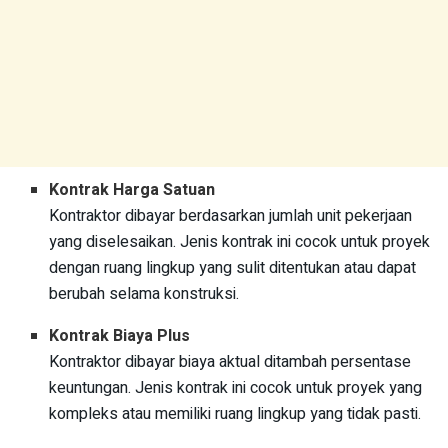
Kontrak Harga Satuan
Kontraktor dibayar berdasarkan jumlah unit pekerjaan
yang diselesaikan. Jenis kontrak ini cocok untuk proyek
dengan ruang lingkup yang sulit ditentukan atau dapat
berubah selama konstruksi.
Kontrak Biaya Plus
Kontraktor dibayar biaya aktual ditambah persentase
keuntungan. Jenis kontrak ini cocok untuk proyek yang
kompleks atau memiliki ruang lingkup yang tidak pasti.