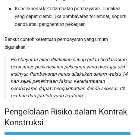
Konsekuensi keterlambatan pembayaran: Tindakan
yang dapat diambil jika pembayaran terlambat, seperti
denda atau penghentian pekerjaan.
Berikut contoh ketentuan pembayaran yang umum
digunakan:
Pembayaran akan dilakukan setiap bulan berdasarkan
persentase penyelesaian pekerjaan yang disetujui oleh
Insinyur. Pembayaran harus dilakukan dalam waktu 14
hari sejak penerimaan faktur. Keterlambatan
pembayaran dapat mengakibatkan denda sebesar 1%
per hari dari jumlah yang terutang.
Pengelolaan Risiko dalam Kontrak
Konstruksi