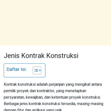
Jenis Kontrak Konstruksi
Daftar Isi:
Kontrak konstruksi adalah perjanjian yang mengikat antara
pemilik proyek dan kontraktor, yang menetapkan
persyaratan, kewajiban, dan ketentuan proyek konstruksi.
Berbagai jenis kontrak konstruksi tersedia, masing-masing
dengan fitur dan aplikasi yang unik.