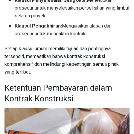
Klausul Penyelesaian Sengketa:
Menetapkan
prosedur untuk menyelesaikan perselisihan yang timbul
selama proyek.
Klausul Pengakhiran:
Menguraikan alasan dan
prosedur untuk mengakhiri kontrak.
Setiap klausul umum memiliki tujuan dan pentingnya
tersendiri, memastikan bahwa kontrak konstruksi
komprehensif dan melindungi kepentingan semua pihak
yang terlibat.
Ketentuan Pembayaran dalam
Kontrak Konstruksi