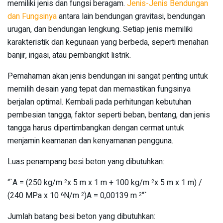
memiliki jenis dan fungsi beragam.
Jenis-Jenis Bendungan
dan Fungsinya
antara lain bendungan gravitasi, bendungan
urugan, dan bendungan lengkung. Setiap jenis memiliki
karakteristik dan kegunaan yang berbeda, seperti menahan
banjir, irigasi, atau pembangkit listrik.
Pemahaman akan jenis bendungan ini sangat penting untuk
memilih desain yang tepat dan memastikan fungsinya
berjalan optimal. Kembali pada perhitungan kebutuhan
pembesian tangga, faktor seperti beban, bentang, dan jenis
tangga harus dipertimbangkan dengan cermat untuk
menjamin keamanan dan kenyamanan pengguna.
Luas penampang besi beton yang dibutuhkan:
“`A = (250 kg/m
x 5 m x 1 m + 100 kg/m
x 5 m x 1 m) /
2
2
(240 MPa x 10
N/m
)A = 0,00139 m
“`
6
2
2
Jumlah batang besi beton yang dibutuhkan: