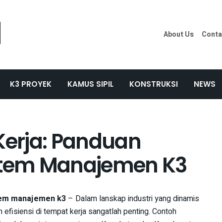
About Us
Conta
K3 PROYEK
KAMUS SIPIL
KONSTRUKSI
NEWS
Kerja: Panduan
istem Manajemen K3
stem manajemen k3
– Dalam lanskap industri yang dinamis
 efisiensi di tempat kerja sangatlah penting. Contoh