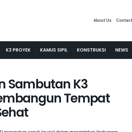
About Us
Contac
K3 PROYEK
KAMUS SIPIL
KONSTRUKSI
NEWS
an Sambutan K3
 Membangun Tempat
Sehat