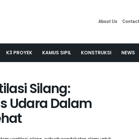
About Us
Contac
K3 PROYEK
KAMUS SIPIL
KONSTRUKSI
NEWS
ilasi Silang:
as Udara Dalam
ehat