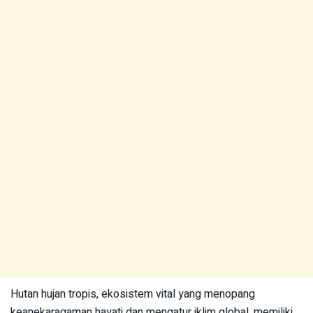
Hutan hujan tropis, ekosistem vital yang menopang
keanekaragaman hayati dan mengatur iklim global, memiliki