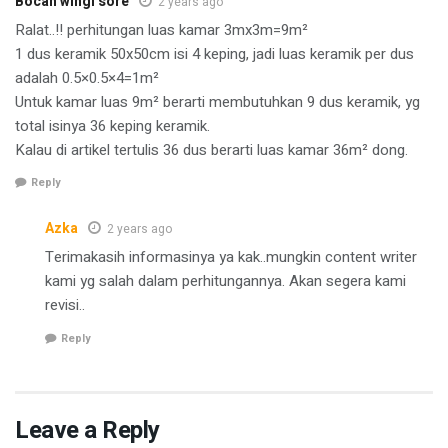
Bocah wingi sore
2 years ago
Ralat..!! perhitungan luas kamar 3mx3m=9m²
1 dus keramik 50x50cm isi 4 keping, jadi luas keramik per dus
adalah 0.5×0.5×4=1m²
Untuk kamar luas 9m² berarti membutuhkan 9 dus keramik, yg
total isinya 36 keping keramik.
Kalau di artikel tertulis 36 dus berarti luas kamar 36m² dong.
Reply
Azka
2 years ago
Terimakasih informasinya ya kak..mungkin content writer
kami yg salah dalam perhitungannya. Akan segera kami
revisi..
Reply
Leave a Reply