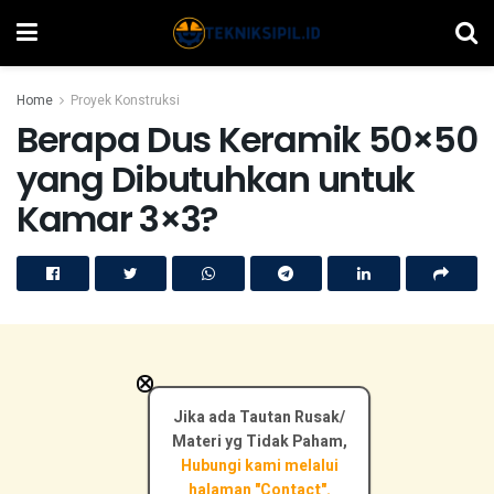
Home
Proyek Konstruksi
Berapa Dus Keramik 50×50
yang Dibutuhkan untuk
Kamar 3×3?
×
Jika ada Tautan Rusak/
Materi yg Tidak Paham,
Hubungi kami melalui
halaman "Contact".