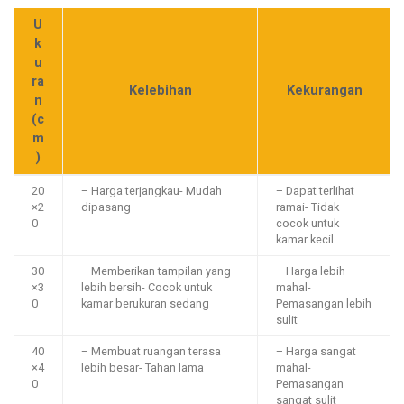
U
k
u
ra
Kelebihan
Kekurangan
n
(c
m
)
20
– Harga terjangkau- Mudah
– Dapat terlihat
×2
dipasang
ramai- Tidak
0
cocok untuk
kamar kecil
30
– Memberikan tampilan yang
– Harga lebih
×3
lebih bersih- Cocok untuk
mahal-
0
kamar berukuran sedang
Pemasangan lebih
sulit
40
– Membuat ruangan terasa
– Harga sangat
×4
lebih besar- Tahan lama
mahal-
0
Pemasangan
sangat sulit