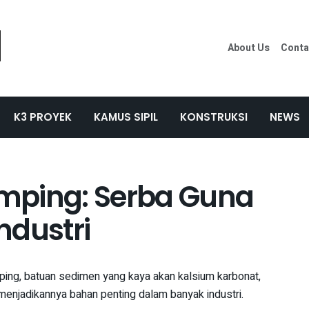
About Us
Conta
K3 PROYEK
KAMUS SIPIL
KONSTRUKSI
NEWS
mping: Serba Guna
ndustri
ing, batuan sedimen yang kaya akan kalsium karbonat,
enjadikannya bahan penting dalam banyak industri.