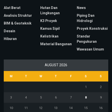
Alat Berat
Hutan Dan
News
Lingkungan
Analisis Struktur
Piping Dan
K3 Proyek
Hidrologi
BIM & Geoteknik
Kamus Sipil
Proyek Konstruksi
Desain
Kelistrikan
Standar
Hiburan
Pengukuran
Material Bangunan
Wawasan Umum
AUGUST 2026
M
T
W
T
F
S
S
1
2
3
4
5
6
7
8
9
10
11
12
13
14
15
16