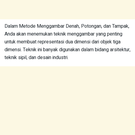
Dalam Metode Menggambar Denah, Potongan, dan Tampak,
Anda akan menemukan teknik menggambar yang penting
untuk membuat representasi dua dimensi dari objek tiga
dimensi. Teknik ini banyak digunakan dalam bidang arsitektur,
teknik sipil, dan desain industri.