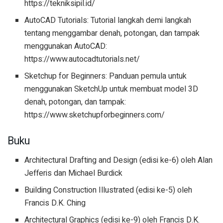
https://tekniksipil.id/
AutoCAD Tutorials: Tutorial langkah demi langkah
tentang menggambar denah, potongan, dan tampak
menggunakan AutoCAD:
https://www.autocadtutorials.net/
Sketchup for Beginners: Panduan pemula untuk
menggunakan SketchUp untuk membuat model 3D
denah, potongan, dan tampak:
https://www.sketchupforbeginners.com/
Buku
Architectural Drafting and Design (edisi ke-6) oleh Alan
Jefferis dan Michael Burdick
Building Construction Illustrated (edisi ke-5) oleh
Francis D.K. Ching
Architectural Graphics (edisi ke-9) oleh Francis D.K.