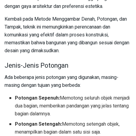
dengan gaya arsitektur dan preferensi estetika.
Kembali pada Metode Menggambar Denah, Potongan, dan
Tampak, teknik ini memungkinkan perencanaan dan
komunikasi yang efektif dalam proses konstruksi,
memastikan bahwa bangunan yang dibangun sesuai dengan
desain yang dimaksudkan.
Jenis-Jenis Potongan
Ada beberapa jenis potongan yang digunakan, masing-
masing dengan tujuan yang berbeda:
Potongan Sepenuh:
Memotong seluruh objek menjadi
dua bagian, memberikan pandangan yang jelas tentang
bagian dalamnya.
Potongan Setengah:
Memotong setengah objek,
menampilkan bagian dalam satu sisi saja.