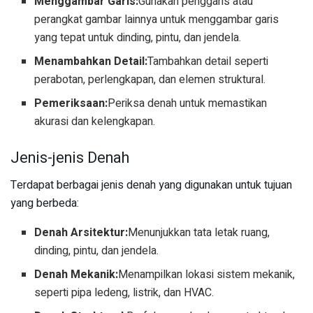
Menggambar Garis:
Gunakan penggaris atau
perangkat gambar lainnya untuk menggambar garis
yang tepat untuk dinding, pintu, dan jendela.
Menambahkan Detail:
Tambahkan detail seperti
perabotan, perlengkapan, dan elemen struktural.
Pemeriksaan:
Periksa denah untuk memastikan
akurasi dan kelengkapan.
Jenis-jenis Denah
Terdapat berbagai jenis denah yang digunakan untuk tujuan
yang berbeda:
Denah Arsitektur:
Menunjukkan tata letak ruang,
dinding, pintu, dan jendela.
Denah Mekanik:
Menampilkan lokasi sistem mekanik,
seperti pipa ledeng, listrik, dan HVAC.