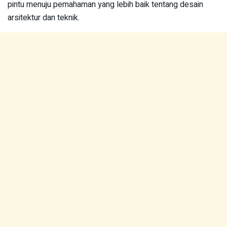
pintu menuju pemahaman yang lebih baik tentang desain
arsitektur dan teknik.