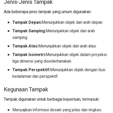
Jenis-Jenis Tampak
Ada beberapa jenis tampak yang umum digunakan:
Tampak Depan:
Menunjukkan objek dari arah depan.
Tampak Samping:
Menunjukkan objek dari arah
samping.
Tampak Atas:
Menunjukkan objek dari arah atas.
Tampak Isometri:
Menunjukkan objek dalam proyeksi
tiga dimensi yang disederhanakan.
Tampak Perspektif:
Menunjukkan objek dengan ilusi
kedalaman dan perspektif.
Kegunaan Tampak
Tampak digunakan untuk berbagai keperluan, termasuk:
Menyajikan informasi desain yang jelas dan ringkas.