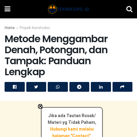
Home
Proyek Konstruksi
Metode Menggambar
Denah, Potongan, dan
Tampak: Panduan
Lengkap
×
Jika ada Tautan Rusak/
Materi yg Tidak Paham,
Hubungi kami melalui
halaman "Contact".