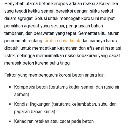
Penyebab utama beton keropos adalah reaksi alkali-silika
yang terjadi ketika semen bereaksi dengan silika reaktif
dalam agregat. Solusi untuk mencegah korosi ini meliputi
pemilihan agregat yang sesuai, penggunaan bahan
tambahan, dan perawatan yang tepat. Sementara itu, aturan
pemerintah tentang
tambah daya listrik
dan caranya harus
dipatuhi untuk memastikan keamanan dan efisiensi instalasi
listrik, sehingga meminimalkan risiko kebakaran yang dapat
merusak beton karena suhu tinggi.
Faktor yang mempengaruhi korosi beton antara lain:
Komposisi beton (terutama kadar semen dan rasio air-
semen)
Kondisi lingkungan (terutama kelembaban, suhu, dan
paparan bahan kimia)
Kehadiran retakan atau cacat pada beton