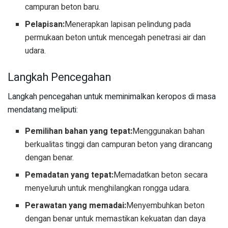
campuran beton baru.
Pelapisan:
Menerapkan lapisan pelindung pada
permukaan beton untuk mencegah penetrasi air dan
udara.
Langkah Pencegahan
Langkah pencegahan untuk meminimalkan keropos di masa
mendatang meliputi:
Pemilihan bahan yang tepat:
Menggunakan bahan
berkualitas tinggi dan campuran beton yang dirancang
dengan benar.
Pemadatan yang tepat:
Memadatkan beton secara
menyeluruh untuk menghilangkan rongga udara.
Perawatan yang memadai:
Menyembuhkan beton
dengan benar untuk memastikan kekuatan dan daya