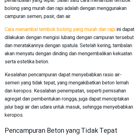
penambalan yang tepat. Salah satu cara menambal tembok
bolong yang murah dan rapi adalah dengan menggunakan
campuran semen, pasir, dan air.
Cara menambal tembok bolong yang murah dan rapi
ini dapat
dilakukan dengan mengisi lubang dengan campuran tersebut
dan meratakannya dengan spatula. Setelah kering, tambalan
akan menyatu dengan dinding dan mengembalikan kekuatan
serta estetika beton.
Kesalahan pencampuran dapat menyebabkan rasio air-
semen yang tidak tepat, yang mengakibatkan beton lemah
dan keropos. Kesalahan penempatan, seperti pemisahan
agregat dan pembentukan rongga, juga dapat menciptakan
jalur bagi air dan udara untuk masuk, sehingga menyebabkan
keropos.
Pencampuran Beton yang Tidak Tepat