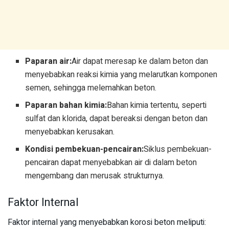
Paparan air:
Air dapat meresap ke dalam beton dan
menyebabkan reaksi kimia yang melarutkan komponen
semen, sehingga melemahkan beton.
Paparan bahan kimia:
Bahan kimia tertentu, seperti
sulfat dan klorida, dapat bereaksi dengan beton dan
menyebabkan kerusakan.
Kondisi pembekuan-pencairan:
Siklus pembekuan-
pencairan dapat menyebabkan air di dalam beton
mengembang dan merusak strukturnya.
Faktor Internal
Faktor internal yang menyebabkan korosi beton meliputi: