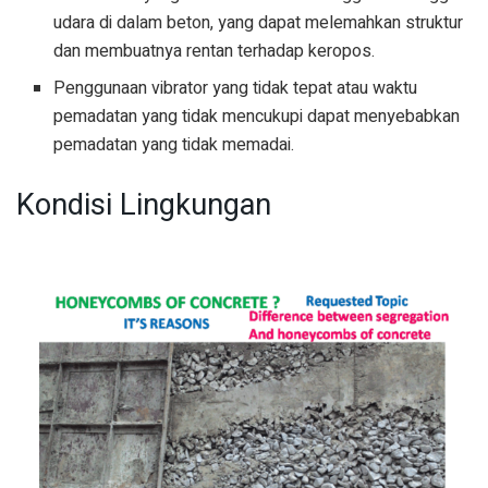
udara di dalam beton, yang dapat melemahkan struktur
dan membuatnya rentan terhadap keropos.
Penggunaan vibrator yang tidak tepat atau waktu
pemadatan yang tidak mencukupi dapat menyebabkan
pemadatan yang tidak memadai.
Kondisi Lingkungan