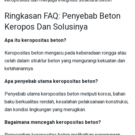
Ringkasan FAQ: Penyebab Beton
Keropos Dan Solusinya
Apa itu keropositas beton?
Keropositas beton mengacu pada keberadaan rongga atau
celah dalam struktur beton yang mengurangi kekuatan dan
ketahanannya.
Apa penyebab utama keropositas beton?
Penyebab utama keropositas beton meliputi korosi, bahan
baku berkualitas rendah, kesalahan pelaksanaan konstruksi,
dan kondisi lingkungan yang merugikan.
Bagaimana mencegah keropositas beton?
Pencegahan keropositas beton melibatkan penggunaan