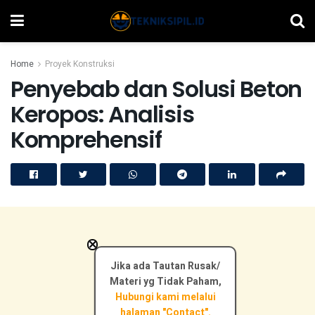
Home
Proyek Konstruksi
Penyebab dan Solusi Beton
Keropos: Analisis
Komprehensif
×
Jika ada Tautan Rusak/
Materi yg Tidak Paham,
Hubungi kami melalui
halaman "Contact".