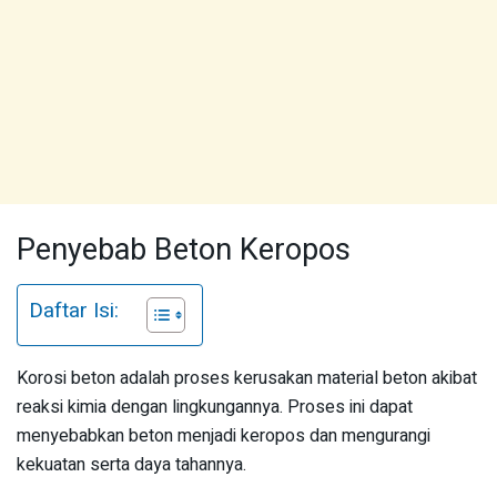
Penyebab Beton Keropos
Daftar Isi:
Korosi beton adalah proses kerusakan material beton akibat
reaksi kimia dengan lingkungannya. Proses ini dapat
menyebabkan beton menjadi keropos dan mengurangi
kekuatan serta daya tahannya.