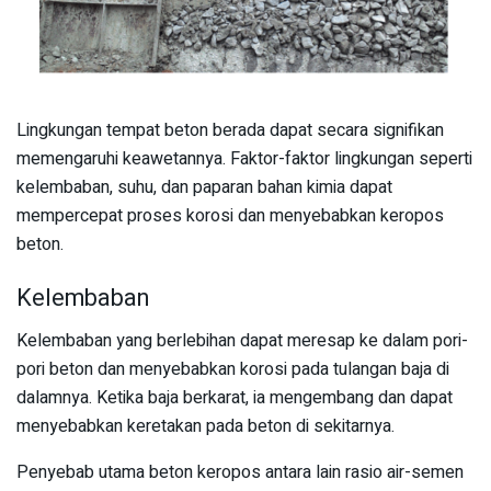
Lingkungan tempat beton berada dapat secara signifikan
memengaruhi keawetannya. Faktor-faktor lingkungan seperti
kelembaban, suhu, dan paparan bahan kimia dapat
mempercepat proses korosi dan menyebabkan keropos
beton.
Kelembaban
Kelembaban yang berlebihan dapat meresap ke dalam pori-
pori beton dan menyebabkan korosi pada tulangan baja di
dalamnya. Ketika baja berkarat, ia mengembang dan dapat
menyebabkan keretakan pada beton di sekitarnya.
Penyebab utama beton keropos antara lain rasio air-semen