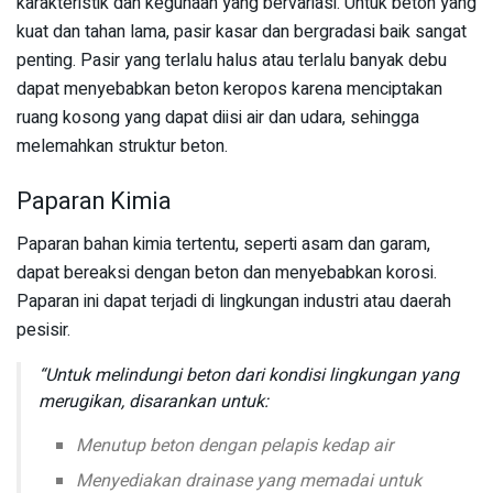
karakteristik dan kegunaan yang bervariasi. Untuk beton yang
kuat dan tahan lama, pasir kasar dan bergradasi baik sangat
penting. Pasir yang terlalu halus atau terlalu banyak debu
dapat menyebabkan beton keropos karena menciptakan
ruang kosong yang dapat diisi air dan udara, sehingga
melemahkan struktur beton.
Paparan Kimia
Paparan bahan kimia tertentu, seperti asam dan garam,
dapat bereaksi dengan beton dan menyebabkan korosi.
Paparan ini dapat terjadi di lingkungan industri atau daerah
pesisir.
“Untuk melindungi beton dari kondisi lingkungan yang
merugikan, disarankan untuk:
Menutup beton dengan pelapis kedap air
Menyediakan drainase yang memadai untuk