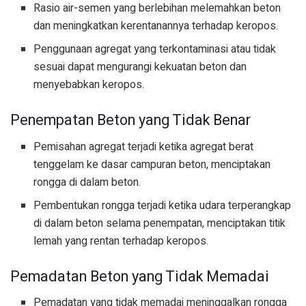
Rasio air-semen yang berlebihan melemahkan beton
dan meningkatkan kerentanannya terhadap keropos.
Penggunaan agregat yang terkontaminasi atau tidak
sesuai dapat mengurangi kekuatan beton dan
menyebabkan keropos.
Penempatan Beton yang Tidak Benar
Pemisahan agregat terjadi ketika agregat berat
tenggelam ke dasar campuran beton, menciptakan
rongga di dalam beton.
Pembentukan rongga terjadi ketika udara terperangkap
di dalam beton selama penempatan, menciptakan titik
lemah yang rentan terhadap keropos.
Pemadatan Beton yang Tidak Memadai
Pemadatan yang tidak memadai meninggalkan rongga