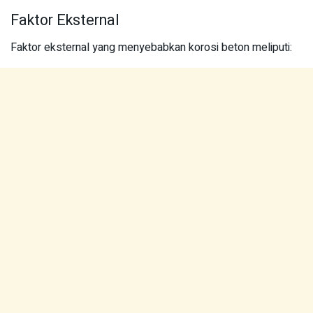
Faktor Eksternal
Faktor eksternal yang menyebabkan korosi beton meliputi: