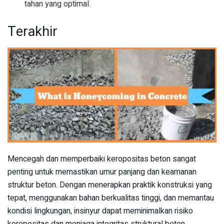
tahan yang optimal.
Terakhir
Mencegah dan memperbaiki keropositas beton sangat
penting untuk memastikan umur panjang dan keamanan
struktur beton. Dengan menerapkan praktik konstruksi yang
tepat, menggunakan bahan berkualitas tinggi, dan memantau
kondisi lingkungan, insinyur dapat meminimalkan risiko
keropositas dan menjaga integritas struktural beton.