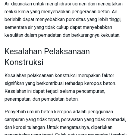
Air digunakan untuk menghidrasi semen dan menciptakan
reaksi kimia yang menyebabkan pengerasan beton. Air
berlebih dapat menyebabkan porositas yang lebih tinggi,
sementara air yang tidak cukup dapat menyebabkan
kesulitan dalam pemadatan dan berkurangnya kekuatan.
Kesalahan Pelaksanaan
Konstruksi
Kesalahan pelaksanaan konstruksi merupakan faktor
signifikan yang berkontribusi terhadap keropos beton.
Kesalahan ini dapat terjadi selama pencampuran,
penempatan, dan pemadatan beton.
Penyebab umum beton keropos adalah penggunaan
campuran yang tidak tepat, perawatan yang tidak memadai,
dan korosi tulangan. Untuk mengatasinya, diperlukan