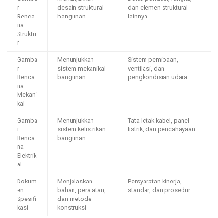
r
desain struktural
dan elemen struktural
Renca
bangunan
lainnya
na
Struktu
r
Gamba
Menunjukkan
Sistem pemipaan,
r
sistem mekanikal
ventilasi, dan
Renca
bangunan
pengkondisian udara
na
Mekani
kal
Gamba
Menunjukkan
Tata letak kabel, panel
r
sistem kelistrikan
listrik, dan pencahayaan
Renca
bangunan
na
Elektrik
al
Dokum
Menjelaskan
Persyaratan kinerja,
en
bahan, peralatan,
standar, dan prosedur
Spesifi
dan metode
kasi
konstruksi