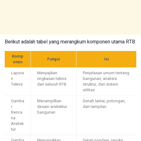
Berikut adalah tabel yang merangkum komponen utama RTB:
Komp
Fungsi
Isi
onen
Lapora
Menyajikan
Penjelasan umum tentang
n
ringkasan teknis
bangunan, analisis
Teknis
dari seluruh RTB
struktur, dan sistem
utilitas
Gamba
Menampilkan
Denah lantai, potongan,
r
desain arsitektur
dan tampilan
Renca
bangunan
na
Arsitek
tur
Gamba
Menunjukkan
Detail pondasi, rangka,