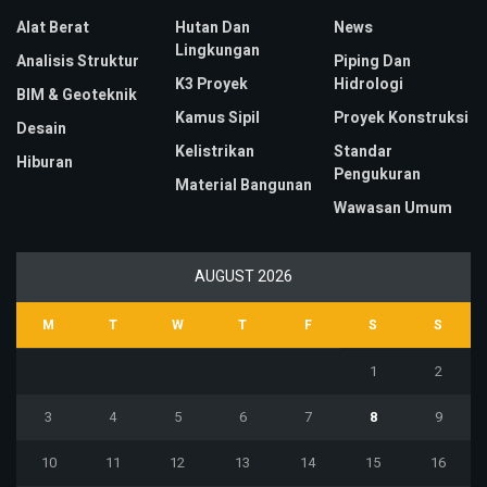
Alat Berat
Hutan Dan
News
Lingkungan
Analisis Struktur
Piping Dan
K3 Proyek
Hidrologi
BIM & Geoteknik
Kamus Sipil
Proyek Konstruksi
Desain
Kelistrikan
Standar
Hiburan
Pengukuran
Material Bangunan
Wawasan Umum
AUGUST 2026
M
T
W
T
F
S
S
1
2
3
4
5
6
7
8
9
10
11
12
13
14
15
16