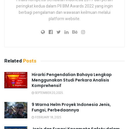
peringkat kedua dalam PII BIM Awards 2022 yang ingin
berbagi pengalaman dan wawasan keilmuan melalui
platform website.
Related
Posts
Hirarki Pengendalian Bahaya Lengkap
Menggunakan Studi Perkara Analisis
Komprehensif
SEPTEMBER 20, 2025
9 Warna Helm Proyek Indonesia Jenis,
Fungsi, Perbedaannya
FEBRUARY 18, 2025
Jenis dan Fungsi Kacamata Safety dalam