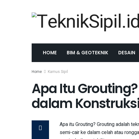
HOME
BIM & GEOTEKNIK
DESAIN
Home
Kamus Sipil
Apa Itu Grouting
dalam Konstruks
Apa itu Grouting? Grouting adalah tek
semi-cair ke dalam celah atau rongg