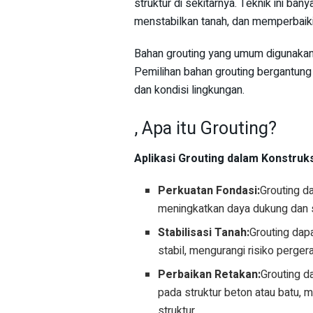
struktur di sekitarnya. Teknik ini b
menstabilkan tanah, dan memperbaiki 
Bahan grouting yang umum digunakan an
Pemilihan bahan grouting bergantung p
dan kondisi lingkungan.
, Apa itu Grouting?
Aplikasi Grouting dalam Konstruk
Perkuatan Fondasi:
Grouting d
meningkatkan daya dukung dan st
Stabilisasi Tanah:
Grouting dap
stabil, mengurangi risiko perger
Perbaikan Retakan:
Grouting d
pada struktur beton atau batu,
struktur.