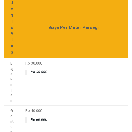
J
e
n
i
s
Biaya Per Meter Persegi
A
t
a
p
B
Rp 30.000
aj
Rp 50.000
a
Ri
n
g
a
n
G
Rp 40.000
e
Rp 60.000
nt
e
n