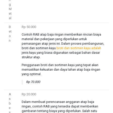
g
M
et
al
B
Rp 50.000
et
Contoh RAB atap baja ringan memberikan rincian biaya
o
material dan pekerjaan yang diperlukan untuk
n
pemasangan atap jenis ini. Dalam proses pembangunan,
broti dan sortimen kayu
broti dan sortimen kayu adalah
jenis kayu yang biasa digunakan sebagai bahan dasar
struktur atap.
Penggunaan broti dan sortimen kayu yang tepat akan
memastikan kekuatan dan daya tahan atap baja ringan
yang optimal.
Rp 70.000
A
Rp 20.000
s
Dalam membuat perencanaan anggaran atap baja
b
ringan, contoh RAB yang tersedia dapat memberikan
e
gambaran tentang biaya yang diperlukan. Salah satu
s