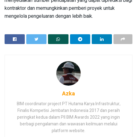
menyediakan sumber pendapatan yang dapat diprediksi bagi
kontraktor dan memungkinkan pemberi proyek untuk
mengelola pengeluaran dengan lebih baik.
Azka
BIM coordinator project PT Hutama Karya Infrastruktur,
Finalis Kompetisi Jembatan Indonesia 2017 dan peraih
peringkat kedua dalam PII BIM Awards 2022 yang ingin
berbagi pengalaman dan wawasan keilmuan melalui
platform website.