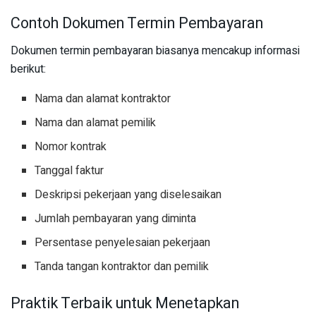
Contoh Dokumen Termin Pembayaran
Dokumen termin pembayaran biasanya mencakup informasi
berikut:
Nama dan alamat kontraktor
Nama dan alamat pemilik
Nomor kontrak
Tanggal faktur
Deskripsi pekerjaan yang diselesaikan
Jumlah pembayaran yang diminta
Persentase penyelesaian pekerjaan
Tanda tangan kontraktor dan pemilik
Praktik Terbaik untuk Menetapkan