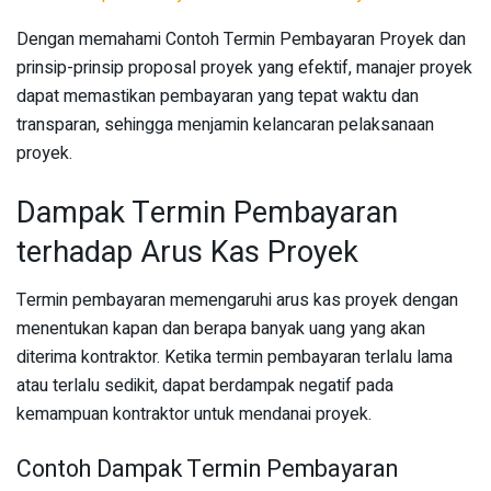
Dengan memahami Contoh Termin Pembayaran Proyek dan
prinsip-prinsip proposal proyek yang efektif, manajer proyek
dapat memastikan pembayaran yang tepat waktu dan
transparan, sehingga menjamin kelancaran pelaksanaan
proyek.
Dampak Termin Pembayaran
terhadap Arus Kas Proyek
Termin pembayaran memengaruhi arus kas proyek dengan
menentukan kapan dan berapa banyak uang yang akan
diterima kontraktor. Ketika termin pembayaran terlalu lama
atau terlalu sedikit, dapat berdampak negatif pada
kemampuan kontraktor untuk mendanai proyek.
Contoh Dampak Termin Pembayaran