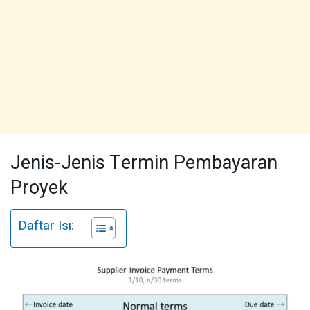
Jenis-Jenis Termin Pembayaran
Proyek
Daftar Isi: