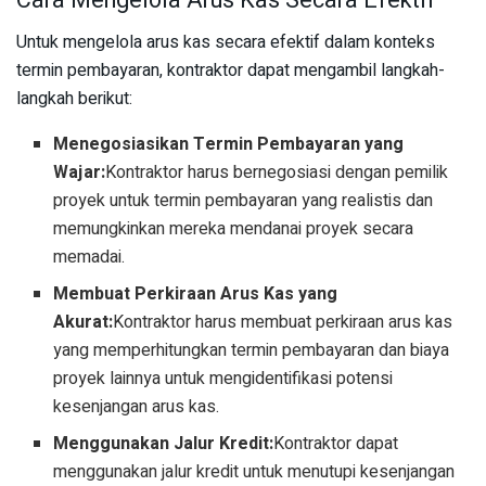
Cara Mengelola Arus Kas Secara Efektif
Untuk mengelola arus kas secara efektif dalam konteks
termin pembayaran, kontraktor dapat mengambil langkah-
langkah berikut:
Menegosiasikan Termin Pembayaran yang
Wajar:
Kontraktor harus bernegosiasi dengan pemilik
proyek untuk termin pembayaran yang realistis dan
memungkinkan mereka mendanai proyek secara
memadai.
Membuat Perkiraan Arus Kas yang
Akurat:
Kontraktor harus membuat perkiraan arus kas
yang memperhitungkan termin pembayaran dan biaya
proyek lainnya untuk mengidentifikasi potensi
kesenjangan arus kas.
Menggunakan Jalur Kredit:
Kontraktor dapat
menggunakan jalur kredit untuk menutupi kesenjangan