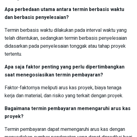
Apa perbedaan utama antara termin berbasis waktu
dan berbasis penyelesaian?
Termin berbasis waktu dilakukan pada interval waktu yang
telah ditentukan, sedangkan termin berbasis penyelesaian
didasarkan pada penyelesaian tonggak atau tahap proyek
tertentu.
Apa saja faktor penting yang perlu dipertimbangkan
saat menegosiasikan termin pembayaran?
Faktor-faktornya meliputi arus kas proyek, biaya tenaga
kerja dan material, dan risiko yang terkait dengan proyek.
Bagaimana termin pembayaran memengaruhi arus kas
proyek?
Termin pembayaran dapat memengaruhi arus kas dengan