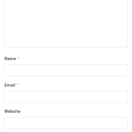
Name
*
Email
*
Website