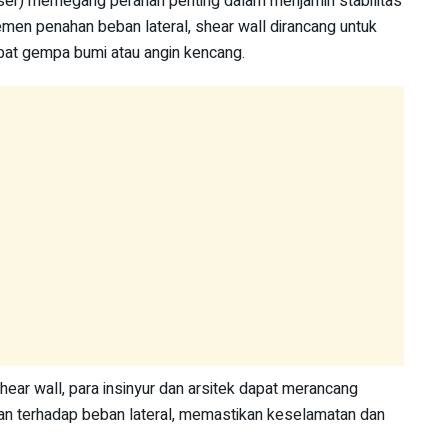
geser) memegang peranan penting dalam menjamin stabilitas
en penahan beban lateral, shear wall dirancang untuk
at gempa bumi atau angin kencang.
ear wall, para insinyur dan arsitek dapat merancang
an terhadap beban lateral, memastikan keselamatan dan