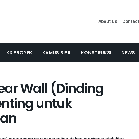
About Us
Contac
K3 PROYEK
KAMUS SIPIL
KONSTRUKSI
NEWS
hear Wall (Dinding
enting untuk
nan