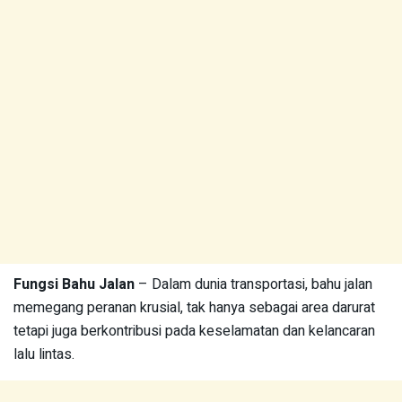
Fungsi Bahu Jalan
– Dalam dunia transportasi, bahu jalan
memegang peranan krusial, tak hanya sebagai area darurat
tetapi juga berkontribusi pada keselamatan dan kelancaran
lalu lintas.