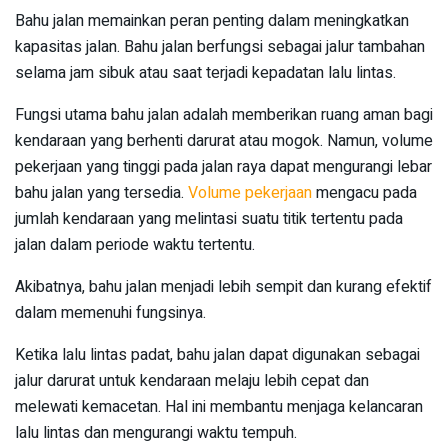
Bahu jalan memainkan peran penting dalam meningkatkan
kapasitas jalan. Bahu jalan berfungsi sebagai jalur tambahan
selama jam sibuk atau saat terjadi kepadatan lalu lintas.
Fungsi utama bahu jalan adalah memberikan ruang aman bagi
kendaraan yang berhenti darurat atau mogok. Namun, volume
pekerjaan yang tinggi pada jalan raya dapat mengurangi lebar
bahu jalan yang tersedia.
Volume pekerjaan
mengacu pada
jumlah kendaraan yang melintasi suatu titik tertentu pada
jalan dalam periode waktu tertentu.
Akibatnya, bahu jalan menjadi lebih sempit dan kurang efektif
dalam memenuhi fungsinya.
Ketika lalu lintas padat, bahu jalan dapat digunakan sebagai
jalur darurat untuk kendaraan melaju lebih cepat dan
melewati kemacetan. Hal ini membantu menjaga kelancaran
lalu lintas dan mengurangi waktu tempuh.