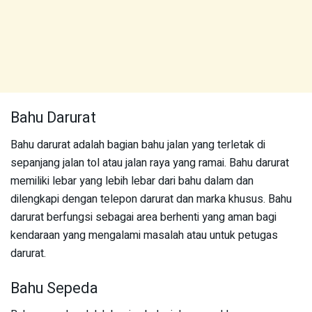
Bahu Darurat
Bahu darurat adalah bagian bahu jalan yang terletak di
sepanjang jalan tol atau jalan raya yang ramai. Bahu darurat
memiliki lebar yang lebih lebar dari bahu dalam dan
dilengkapi dengan telepon darurat dan marka khusus. Bahu
darurat berfungsi sebagai area berhenti yang aman bagi
kendaraan yang mengalami masalah atau untuk petugas
darurat.
Bahu Sepeda