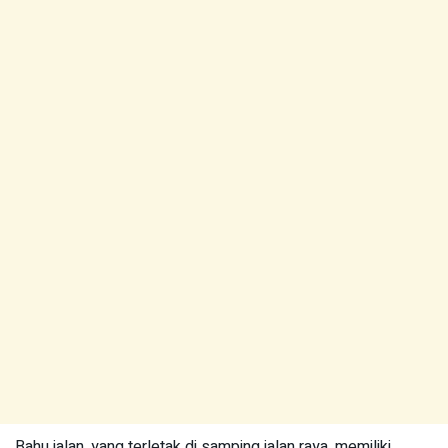
Bahu jalan, yang terletak di samping jalan raya, memiliki