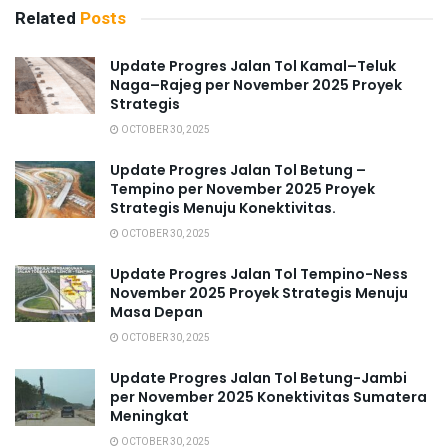
Related
Posts
Update Progres Jalan Tol Kamal–Teluk
Naga–Rajeg per November 2025 Proyek
Strategis
OCTOBER 30, 2025
Update Progres Jalan Tol Betung –
Tempino per November 2025 Proyek
Strategis Menuju Konektivitas.
OCTOBER 30, 2025
Update Progres Jalan Tol Tempino-Ness
November 2025 Proyek Strategis Menuju
Masa Depan
OCTOBER 30, 2025
Update Progres Jalan Tol Betung-Jambi
per November 2025 Konektivitas Sumatera
Meningkat
OCTOBER 30, 2025