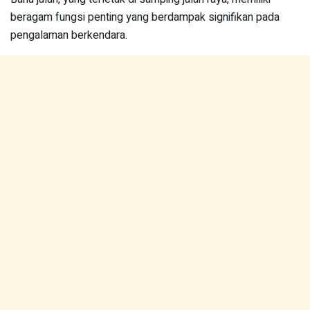
beragam fungsi penting yang berdampak signifikan pada
pengalaman berkendara.