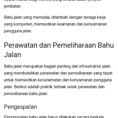
jembatan.
Bahu jalan yang memadai, ditambah dengan tenaga kerja
yang kompeten, memastikan keamanan dan kenyamanan
pengguna jalan.
Perawatan dan Pemeliharaan Bahu
Jalan
Bahu jalan merupakan bagian penting dari infrastruktur jalan
yang membutuhkan perawatan dan pemeliharaan yang tepat
untuk memastikan keselamatan dan kenyamanan pengguna
jalan. Berikut adalah praktik terbaik untuk perawatan dan
pemeliharaan bahu jalan:
Pengaspalan
Pengaspalan bahu jalan harus dilakukan secara berkala