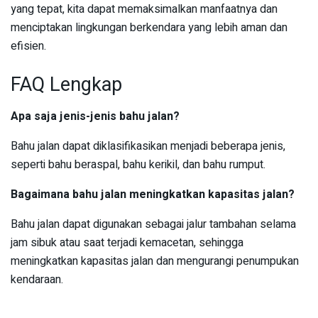
yang tepat, kita dapat memaksimalkan manfaatnya dan
menciptakan lingkungan berkendara yang lebih aman dan
efisien.
FAQ Lengkap
Apa saja jenis-jenis bahu jalan?
Bahu jalan dapat diklasifikasikan menjadi beberapa jenis,
seperti bahu beraspal, bahu kerikil, dan bahu rumput.
Bagaimana bahu jalan meningkatkan kapasitas jalan?
Bahu jalan dapat digunakan sebagai jalur tambahan selama
jam sibuk atau saat terjadi kemacetan, sehingga
meningkatkan kapasitas jalan dan mengurangi penumpukan
kendaraan.