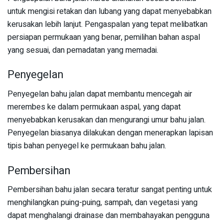
untuk mengisi retakan dan lubang yang dapat menyebabkan
kerusakan lebih lanjut. Pengaspalan yang tepat melibatkan
persiapan permukaan yang benar, pemilihan bahan aspal
yang sesuai, dan pemadatan yang memadai.
Penyegelan
Penyegelan bahu jalan dapat membantu mencegah air
merembes ke dalam permukaan aspal, yang dapat
menyebabkan kerusakan dan mengurangi umur bahu jalan.
Penyegelan biasanya dilakukan dengan menerapkan lapisan
tipis bahan penyegel ke permukaan bahu jalan.
Pembersihan
Pembersihan bahu jalan secara teratur sangat penting untuk
menghilangkan puing-puing, sampah, dan vegetasi yang
dapat menghalangi drainase dan membahayakan pengguna