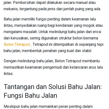
jalan. Pembersihan dapat dilakukan secara manual atau
mekanis, tergantung pada jenis dan jumlah puing yang ada.
Bahu jalan memiliki fungsi penting dalam keamanan lalu
lintas, menyediakan ruang bagi kendaraan yang mogok atau
mengalami masalah. Untuk melindungi bahu jalan dari erosi
dan kerusakan, sering digunakan struktur beton bernama
Beton Tetrapod
. Tetrapod ini ditempatkan di sepanjang tepi
bahu jalan, membentuk penahan yang kuat dan stabil.
Dengan melindungi bahu jalan, Beton Tetrapod membantu
memastikan keamanan pengemudi dan kelancaran arus lalu
lintas.
Tantangan dan Solusi Bahu Jalan:
Fungsi Bahu Jalan
Meskipun bahu jalan memainkan peran penting dalam