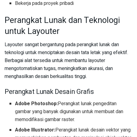
Bekerja pada proyek pribadi
Perangkat Lunak dan Teknologi
untuk Layouter
Layouter sangat bergantung pada perangkat lunak dan
teknologi untuk menciptakan desain tata letak yang efektif.
Berbagai alat tersedia untuk membantu layouter
mengotomatiskan tugas, meningkatkan akurasi, dan
menghasilkan desain berkualitas tinggi.
Perangkat Lunak Desain Grafis
Adobe Photoshop:
Perangkat lunak pengeditan
gambar yang banyak digunakan untuk membuat dan
memodifikasi gambar raster.
Adobe Illustrator:
Perangkat lunak desain vektor yang