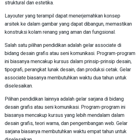
struktural dan estetika.
Layouter yang terampil dapat menerjemahkan konsep
arsitek ke dalam gambar yang dapat dibangun, memastikan
konstruksi kolam renang yang aman dan fungsional.
Salah satu pilihan pendidikan adalah gelar associate di
bidang desain grafis atau seni komunikasi. Program-program
ini biasanya mencakup kursus dalam prinsip-prinsip desain,
tipografi, perangkat lunak desain, dan produksi cetak. Gelar
associate biasanya membutuhkan waktu dua tahun untuk
diselesaikan.
Pilihan pendidikan lainnya adalah gelar sarjana di bidang
desain grafis atau seni komunikasi. Program-program ini
biasanya mencakup kursus yang lebih mendalam dalam
desain grafis, teori warna, dan pengembangan web. Gelar
sarjana biasanya membutuhkan waktu empat tahun untuk
diselesaikan.