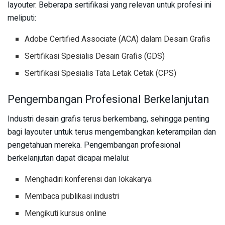
layouter. Beberapa sertifikasi yang relevan untuk profesi ini
meliputi:
Adobe Certified Associate (ACA) dalam Desain Grafis
Sertifikasi Spesialis Desain Grafis (GDS)
Sertifikasi Spesialis Tata Letak Cetak (CPS)
Pengembangan Profesional Berkelanjutan
Industri desain grafis terus berkembang, sehingga penting
bagi layouter untuk terus mengembangkan keterampilan dan
pengetahuan mereka. Pengembangan profesional
berkelanjutan dapat dicapai melalui:
Menghadiri konferensi dan lokakarya
Membaca publikasi industri
Mengikuti kursus online