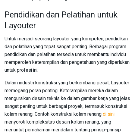
Pendidikan dan Pelatihan untuk
Layouter
Untuk menjadi seorang layouter yang kompeten, pendidikan
dan pelatihan yang tepat sangat penting. Berbagai program
pendidikan dan pelatihan tersedia untuk membantu individu
memperoleh keterampilan dan pengetahuan yang diperlukan
untuk profesi ini.
Dalam industri konstruksi yang berkembang pesat, Layouter
memegang peran penting. Keterampilan mereka dalam
menguraikan desain teknis ke dalam gambar kerja yang jelas
sangat penting untuk berbagai proyek, termasuk konstruksi
kolam renang. Contoh konstruksi kolam renang
di sini
menyoroti kompleksitas desain kolam renang, yang
menuntut pemahaman mendalam tentang prinsip-prinsip