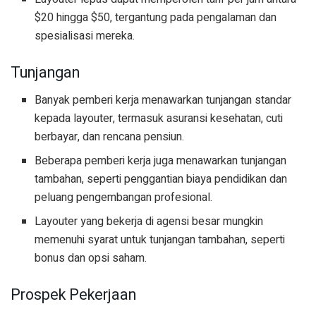
$20 hingga $50, tergantung pada pengalaman dan
spesialisasi mereka.
Tunjangan
Banyak pemberi kerja menawarkan tunjangan standar
kepada layouter, termasuk asuransi kesehatan, cuti
berbayar, dan rencana pensiun.
Beberapa pemberi kerja juga menawarkan tunjangan
tambahan, seperti penggantian biaya pendidikan dan
peluang pengembangan profesional.
Layouter yang bekerja di agensi besar mungkin
memenuhi syarat untuk tunjangan tambahan, seperti
bonus dan opsi saham.
Prospek Pekerjaan