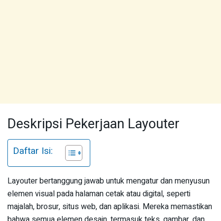
Deskripsi Pekerjaan Layouter
Daftar Isi:
Layouter bertanggung jawab untuk mengatur dan menyusun
elemen visual pada halaman cetak atau digital, seperti
majalah, brosur, situs web, dan aplikasi. Mereka memastikan
bahwa semua elemen desain, termasuk teks, gambar, dan