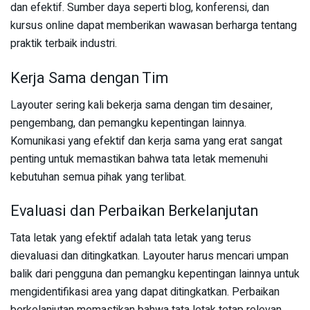
dan efektif. Sumber daya seperti blog, konferensi, dan
kursus online dapat memberikan wawasan berharga tentang
praktik terbaik industri.
Kerja Sama dengan Tim
Layouter sering kali bekerja sama dengan tim desainer,
pengembang, dan pemangku kepentingan lainnya.
Komunikasi yang efektif dan kerja sama yang erat sangat
penting untuk memastikan bahwa tata letak memenuhi
kebutuhan semua pihak yang terlibat.
Evaluasi dan Perbaikan Berkelanjutan
Tata letak yang efektif adalah tata letak yang terus
dievaluasi dan ditingkatkan. Layouter harus mencari umpan
balik dari pengguna dan pemangku kepentingan lainnya untuk
mengidentifikasi area yang dapat ditingkatkan. Perbaikan