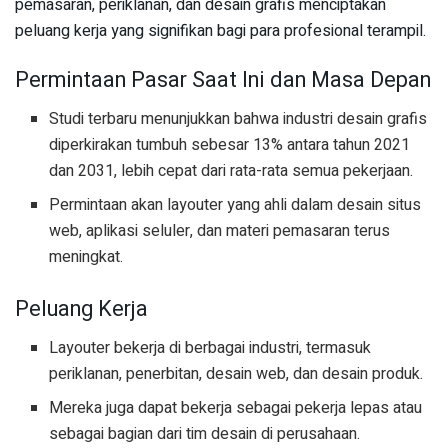
pemasaran, periklanan, dan desain grafis menciptakan
peluang kerja yang signifikan bagi para profesional terampil.
Permintaan Pasar Saat Ini dan Masa Depan
Studi terbaru menunjukkan bahwa industri desain grafis
diperkirakan tumbuh sebesar 13% antara tahun 2021
dan 2031, lebih cepat dari rata-rata semua pekerjaan.
Permintaan akan layouter yang ahli dalam desain situs
web, aplikasi seluler, dan materi pemasaran terus
meningkat.
Peluang Kerja
Layouter bekerja di berbagai industri, termasuk
periklanan, penerbitan, desain web, dan desain produk.
Mereka juga dapat bekerja sebagai pekerja lepas atau
sebagai bagian dari tim desain di perusahaan.