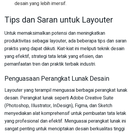
desain yang lebih imersif.
Tips dan Saran untuk Layouter
Untuk memaksimalkan potensi dan meningkatkan
produktivitas sebagai layouter, ada beberapa tips dan saran
praktis yang dapat diikuti. Kiat-kiat ini meliputi teknik desain
yang efektif, strategi tata letak yang efisien, dan
pemanfaatan tren dan praktik terbaik industri.
Penguasaan Perangkat Lunak Desain
Layouter yang terampil menguasai berbagai perangkat lunak
desain. Perangkat lunak seperti Adobe Creative Suite
(Photoshop, Illustrator, InDesign), Figma, dan Sketch
menyediakan alat komprehensif untuk pembuatan tata letak
yang profesional dan efektif. Menguasai perangkat lunak ini
sangat penting untuk menciptakan desain berkualitas tinggi