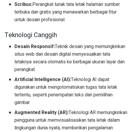
Scribus:
Perangkat lunak tata letak halaman sumber
terbuka dan gratis yang menawarkan berbagai fitur
untuk desain profesional.
Teknologi Canggih
Desain Responsif:
Teknik desain yang memungkinkan
situs web dan desain digital menyesuaikan tata
letaknya secara otomatis ke berbagai ukuran layar dan
perangkat.
Artificial Intelligence (AI):
Teknologi AI dapat
digunakan untuk mengotomatiskan tugas tata letak
tertentu, seperti penempatan teks dan pemilihan
gambar.
Augmented Reality (AR):
Teknologi AR memungkinkan
pengguna untuk memvisualisasikan tata letak dalam
lingkungan dunia nyata, memberikan pengalaman