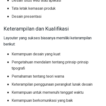
Desain situs web atau aplikasi
Tata letak kemasan produk
Desain presentasi
Keterampilan dan Kualifikasi
Layouter yang sukses biasanya memiliki keterampilan
berikut:
Kemampuan desain yang kuat
Pengetahuan mendalam tentang prinsip-prinsip
tipografi
Pemahaman tentang teori warna
Keterampilan penggunaan perangkat lunak desain
Kemampuan untuk memenuhi tenggat waktu
Kemampuan berkomunikasi yang baik