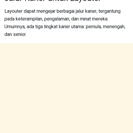
Layouter dapat mengejar berbagai jalur karier, tergantung
pada keterampilan, pengalaman, dan minat mereka.
Umumnya, ada tiga tingkat karier utama: pemula, menengah,
dan senior.