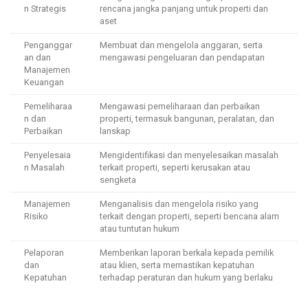
n Strategis
rencana jangka panjang untuk properti dan
aset
Penganggar
Membuat dan mengelola anggaran, serta
an dan
mengawasi pengeluaran dan pendapatan
Manajemen
Keuangan
Pemeliharaa
Mengawasi pemeliharaan dan perbaikan
n dan
properti, termasuk bangunan, peralatan, dan
Perbaikan
lanskap
Penyelesaia
Mengidentifikasi dan menyelesaikan masalah
n Masalah
terkait properti, seperti kerusakan atau
sengketa
Manajemen
Menganalisis dan mengelola risiko yang
Risiko
terkait dengan properti, seperti bencana alam
atau tuntutan hukum
Pelaporan
Memberikan laporan berkala kepada pemilik
dan
atau klien, serta memastikan kepatuhan
Kepatuhan
terhadap peraturan dan hukum yang berlaku