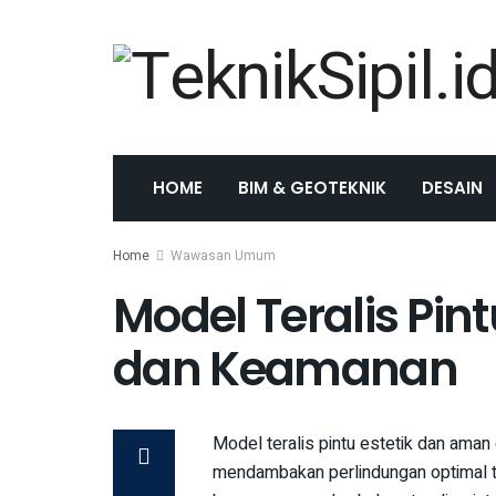
HOME
BIM & GEOTEKNIK
DESAIN
Home
Wawasan Umum
Model Teralis Pin
dan Keamanan
Model teralis pintu estetik dan aman 
mendambakan perlindungan optimal t