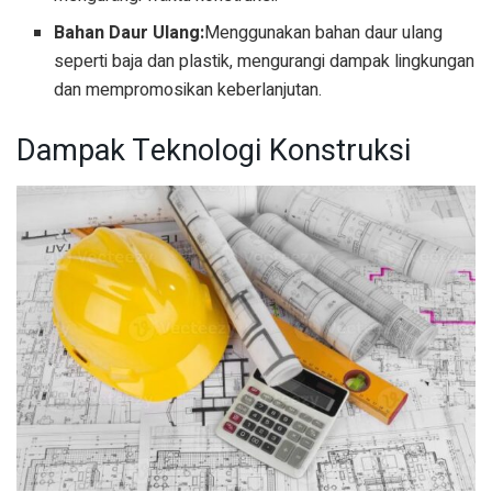
Bahan Daur Ulang:
Menggunakan bahan daur ulang
seperti baja dan plastik, mengurangi dampak lingkungan
dan mempromosikan keberlanjutan.
Dampak Teknologi Konstruksi