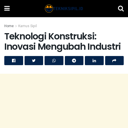
Home
Kamus Sipil
Teknologi Konstruksi:
Inovasi Mengubah Industri