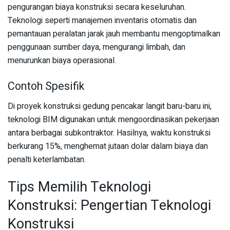
pengurangan biaya konstruksi secara keseluruhan.
Teknologi seperti manajemen inventaris otomatis dan
pemantauan peralatan jarak jauh membantu mengoptimalkan
penggunaan sumber daya, mengurangi limbah, dan
menurunkan biaya operasional.
Contoh Spesifik
Di proyek konstruksi gedung pencakar langit baru-baru ini,
teknologi BIM digunakan untuk mengoordinasikan pekerjaan
antara berbagai subkontraktor. Hasilnya, waktu konstruksi
berkurang 15%, menghemat jutaan dolar dalam biaya dan
penalti keterlambatan.
Tips Memilih Teknologi
Konstruksi: Pengertian Teknologi
Konstruksi