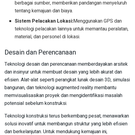
berbagai sumber, memberikan pandangan menyeluruh
tentang kemajuan dan biaya.
Sistem Pelacakan Lokasi:
Menggunakan GPS dan
teknologi pelacakan lainnya untuk memantau peralatan,
material, dan personel di lokasi.
Desain dan Perencanaan
Teknologi desain dan perencanaan memberdayakan arsitek
dan insinyur untuk membuat desain yang lebih akurat dan
efisien. Alat-alat seperti perangkat lunak desain 3D, simulasi
bangunan, dan teknologi augmented reality membantu
memvisualisasikan proyek dan mengidentifikasi masalah
potensial sebelum konstruksi.
Teknologi konstruksi terus berkembang pesat, menawarkan
solusi inovatif untuk membangun struktur yang lebih efisien
dan berkelanjutan. Untuk mendukung kemajuan ini,