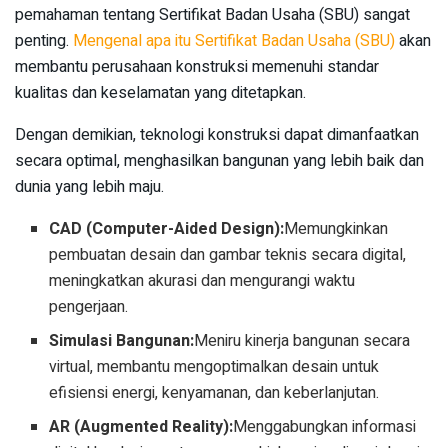
pemahaman tentang Sertifikat Badan Usaha (SBU) sangat
penting.
Mengenal apa itu Sertifikat Badan Usaha (SBU)
akan
membantu perusahaan konstruksi memenuhi standar
kualitas dan keselamatan yang ditetapkan.
Dengan demikian, teknologi konstruksi dapat dimanfaatkan
secara optimal, menghasilkan bangunan yang lebih baik dan
dunia yang lebih maju.
CAD (Computer-Aided Design):
Memungkinkan
pembuatan desain dan gambar teknis secara digital,
meningkatkan akurasi dan mengurangi waktu
pengerjaan.
Simulasi Bangunan:
Meniru kinerja bangunan secara
virtual, membantu mengoptimalkan desain untuk
efisiensi energi, kenyamanan, dan keberlanjutan.
AR (Augmented Reality):
Menggabungkan informasi