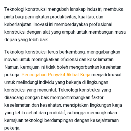
Teknologi konstruksi mengubah lanskap industri, membuka
pintu bagi peningkatan produktivitas, kualitas, dan
keberlanjutan. Inovasi ini memberdayakan profesional
konstruksi dengan alat yang ampuh untuk membangun masa
depan yang lebih baik.
Teknologi konstruksi terus berkembang, menggabungkan
inovasi untuk meningkatkan efisiensi dan keselamatan.
Namun, kemajuan ini tidak boleh mengorbankan kesehatan
pekerja.
Pencegahan Penyakit Akibat Kerja
menjadi krusial
untuk melindungi individu yang bekerja di lingkungan
konstruksi yang menuntut. Teknologi konstruksi yang
dirancang dengan baik mempertimbangkan faktor
keselamatan dan kesehatan, menciptakan lingkungan kerja
yang lebih sehat dan produktif, sehingga memungkinkan
kemajuan teknologi berdampingan dengan kesejahteraan
pekerja.