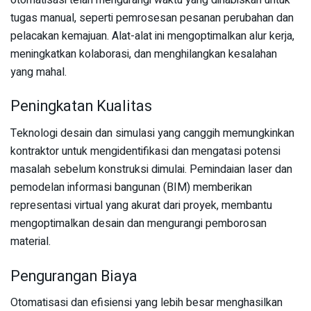
tugas manual, seperti pemrosesan pesanan perubahan dan
pelacakan kemajuan. Alat-alat ini mengoptimalkan alur kerja,
meningkatkan kolaborasi, dan menghilangkan kesalahan
yang mahal.
Peningkatan Kualitas
Teknologi desain dan simulasi yang canggih memungkinkan
kontraktor untuk mengidentifikasi dan mengatasi potensi
masalah sebelum konstruksi dimulai. Pemindaian laser dan
pemodelan informasi bangunan (BIM) memberikan
representasi virtual yang akurat dari proyek, membantu
mengoptimalkan desain dan mengurangi pemborosan
material.
Pengurangan Biaya
Otomatisasi dan efisiensi yang lebih besar menghasilkan