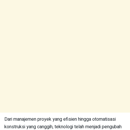
Dari manajemen proyek yang efisien hingga otomatisasi
konstruksi yang canggih, teknologi telah menjadi pengubah