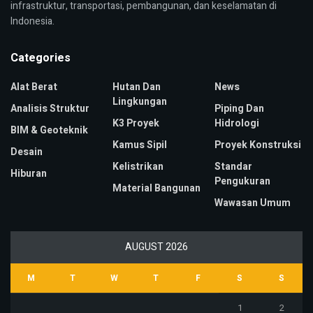
infrastruktur, transportasi, pembangunan, dan keselamatan di
Indonesia.
Categories
Alat Berat
Hutan Dan
News
Lingkungan
Analisis Struktur
Piping Dan
K3 Proyek
Hidrologi
BIM & Geoteknik
Kamus Sipil
Proyek Konstruksi
Desain
Kelistrikan
Standar
Hiburan
Pengukuran
Material Bangunan
Wawasan Umum
AUGUST 2026
M
T
W
T
F
S
S
1
2