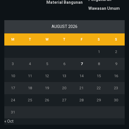
Material Bangunan
Wawasan Umum
AUGUST 2026
M
T
W
T
F
S
S
1
2
3
4
5
6
7
8
9
10
11
12
13
14
15
16
17
18
19
20
21
22
23
24
25
26
27
28
29
30
31
« Oct