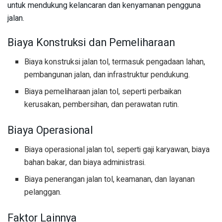
untuk mendukung kelancaran dan kenyamanan pengguna
jalan.
Biaya Konstruksi dan Pemeliharaan
Biaya konstruksi jalan tol, termasuk pengadaan lahan,
pembangunan jalan, dan infrastruktur pendukung.
Biaya pemeliharaan jalan tol, seperti perbaikan
kerusakan, pembersihan, dan perawatan rutin.
Biaya Operasional
Biaya operasional jalan tol, seperti gaji karyawan, biaya
bahan bakar, dan biaya administrasi.
Biaya penerangan jalan tol, keamanan, dan layanan
pelanggan.
Faktor Lainnya