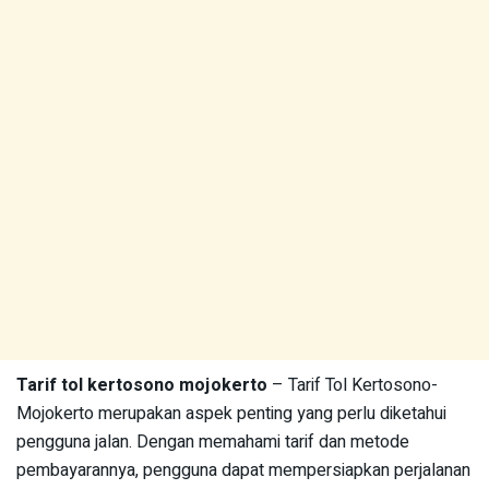
Tarif tol kertosono mojokerto
– Tarif Tol Kertosono-
Mojokerto merupakan aspek penting yang perlu diketahui
pengguna jalan. Dengan memahami tarif dan metode
pembayarannya, pengguna dapat mempersiapkan perjalanan