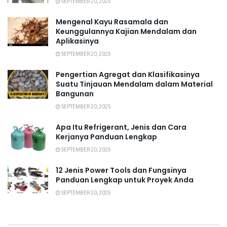
SEPTEMBER 20, 2025
Mengenal Kayu Rasamala dan
Keunggulannya Kajian Mendalam dan
Aplikasinya
SEPTEMBER 20, 2025
Pengertian Agregat dan Klasifikasinya
Suatu Tinjauan Mendalam dalam Material
Bangunan
SEPTEMBER 20, 2025
Apa Itu Refrigerant, Jenis dan Cara
Kerjanya Panduan Lengkap
SEPTEMBER 20, 2025
12 Jenis Power Tools dan Fungsinya
Panduan Lengkap untuk Proyek Anda
SEPTEMBER 20, 2025