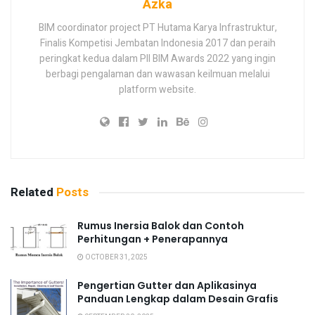
Azka
BIM coordinator project PT Hutama Karya Infrastruktur,
Finalis Kompetisi Jembatan Indonesia 2017 dan peraih
peringkat kedua dalam PII BIM Awards 2022 yang ingin
berbagi pengalaman dan wawasan keilmuan melalui
platform website.
Related
Posts
Rumus Inersia Balok dan Contoh
Perhitungan + Penerapannya
OCTOBER 31, 2025
Pengertian Gutter dan Aplikasinya
Panduan Lengkap dalam Desain Grafis