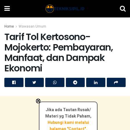
Home
Wawasan Umum
Tarif Tol Kertosono-
Mojokerto: Pembayaran,
Manfaat, dan Dampak
Ekonomi
×
Jika ada Tautan Rusak/
Materi yg Tidak Paham,
Hubungi kami melalui
halaman "Contact".