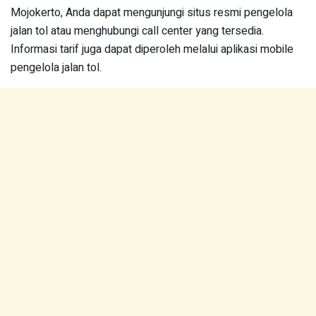
Mojokerto, Anda dapat mengunjungi situs resmi pengelola
jalan tol atau menghubungi call center yang tersedia.
Informasi tarif juga dapat diperoleh melalui aplikasi mobile
pengelola jalan tol.