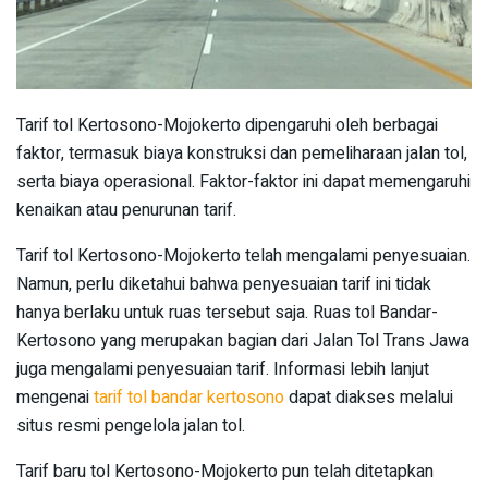
Tarif tol Kertosono-Mojokerto dipengaruhi oleh berbagai
faktor, termasuk biaya konstruksi dan pemeliharaan jalan tol,
serta biaya operasional. Faktor-faktor ini dapat memengaruhi
kenaikan atau penurunan tarif.
Tarif tol Kertosono-Mojokerto telah mengalami penyesuaian.
Namun, perlu diketahui bahwa penyesuaian tarif ini tidak
hanya berlaku untuk ruas tersebut saja. Ruas tol Bandar-
Kertosono yang merupakan bagian dari Jalan Tol Trans Jawa
juga mengalami penyesuaian tarif. Informasi lebih lanjut
mengenai
tarif tol bandar kertosono
dapat diakses melalui
situs resmi pengelola jalan tol.
Tarif baru tol Kertosono-Mojokerto pun telah ditetapkan